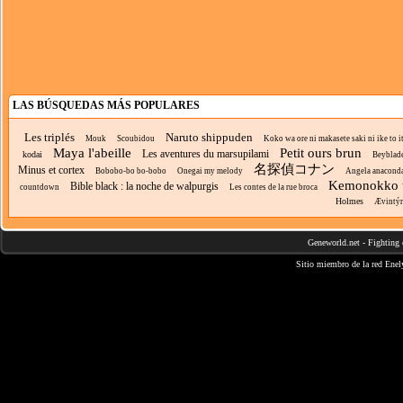
LAS BÚSQUEDAS MÁS POPULARES
Les triplés
Naruto shippuden
Mouk
Scoubidou
Koko wa ore ni makasete saki ni ike to it
Maya l'abeille
Petit ours brun
Les aventures du marsupilami
kodai
Beyblade
名探偵コナン
Minus et cortex
Bobobo-bo bo-bobo
Onegai my melody
Angela anacond
Kemonokko t
Bible black : la noche de walpurgis
countdown
Les contes de la rue broca
Holmes
Ævintýr
Geneworld.net
-
Fighting 
Sitio miembro de la red
Enel