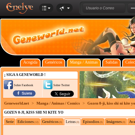
Acogida
Genéricos
Manga / Animas
Salidas
Colec
¡ SIGA A GENEWORLD !
Sobre Facebook
Sobre Twitter
Geneworld.net
>
Manga / Animas / Comics
>
Gozen 0-ji, kiss shi ni kite y
GOZEN 0-JI, KISS SHI NI KITE YO
Serie
Ediciones
Genéricos
Letras
Episodios
Imágenes
Ava
(12)
(0)
(0)
(0)
(0)