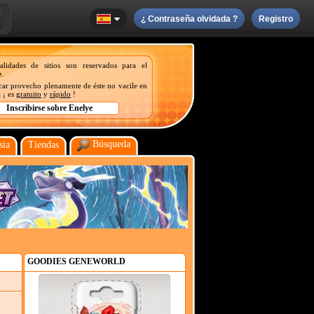
¿ Contraseña olvidada ?
Registro
nalidades de sitios son reservados para el
e
.
acar provecho plenamente de éste no vacile en
 ¡ es
gratuito
y
rápido
!
Búsqueda
sia
Tiendas
GOODIES GENEWORLD