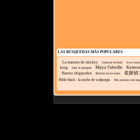
LAS BÚSQUEDAS MÁS POPULARES
La maison de mickey
Galactik football
Je ne verra
Maya l'abeille
Kemon
king
Sam le pompier
名探偵
Naruto shippuden
Bobobo-bo bo-bobo
Bible black : la noche de walpurgis
Mes parrains sont ma