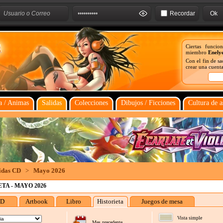
Recordar
Ciertas funcio
miembro
Enely
Con el fin de s
crear una cuenta
 / Animas
Salidas
Colecciones
Dibujos / Ficciones
Cultura de a
lidas CD
>
Mayo 2026
TA - MAYO 2026
D
Artbook
Libro
Historieta
Juegos de mesa
Vista simple
Mes precedente