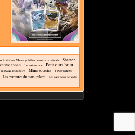
Shaman
 to itte kara 10-nen ga tattara densetsu ni natte ita
Petit ours brun
ective conan
Les animaniacs
Minus et cortex
Power rangers
Yuuwaku countdown
Les aventures du marsupilami
Los caballeros de kodai