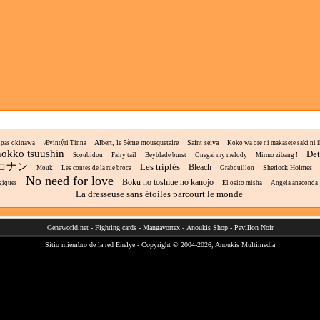
Albert, le 5ème mousquetaire
Saint seiya
i pas okinawa
Ævintýri Tinna
Koko wa ore ni makasete saki ni ike
okko tsuushin
Det
Scoubidou
Fairy tail
Beyblade burst
Onegai my melody
Mirmo zibang !
コナン
Les triplés
Bleach
Sherlock Holmes
Mouk
Les contes de la rue broca
Grabouillon
No need for love
Boku no toshiue no kanojo
giques
El osito misha
Angela anaconda
La dresseuse sans étoiles parcourt le monde
Geneworld.net
-
Fighting cards
-
Mangavortex
-
Anoukis Shop
-
Pavillon Noir
Sitio miembro de la red
Enelye
- Copyright © 2004-2026,
Anoukis Multimedia