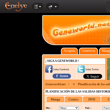
Acogida
Genéricos
Manga
¡ SIGA A GENEWORLD !
Sobre Facebook
Sobre Twitter
Geneworld.net
>
Planificación de las sa
PLANIFICACIÓN DE LAS SALIDAS HISTORIE
Manga
Comics
DVD
C
Mes :
País :