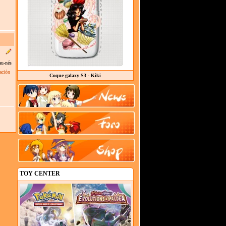
au-nés
ación
Coque galaxy S3 - Kiki
TOY CENTER