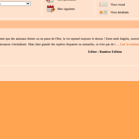
Vista visual
Mes siguiente
Vista detallada
nte que des animaux éteints ou en passe de l'être, la vie reprend toujours le dessus ! Entre œufs fragiles, nouve
aissances s'enchaînent. Mais faire grandir des espèces disparues ou menacées, ce n'est pas de t ...
Leer la continu
Editor : Bamboo Edition