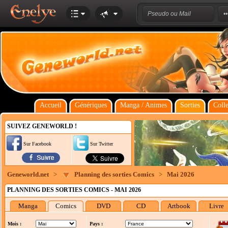
Accueil
Génériques
Manga / Animes
Sorties
Colle
SUIVEZ GENEWORLD !
Sur Facebook
Sur Twitter
Geneworld.net
>
Planning des sorties Comics
>
Mai 2026
PLANNING DES SORTIES COMICS - MAI 2026
Manga
Comics
DVD
CD
Artbook
Livre
Mois :
Pays :