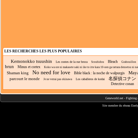
LES RECHERCHES LES PLUS POPULAIRES
Kemonokko tsuushin
Bleach
Les contes de la rue broca
Scoubidou
Grabouillon
brun
Minus et cortex
Koko wa ore ni makasete saki ni ike to itte kara 10-nen ga tattara densetsu ni nat
No need for love
Maya
Shaman king
Bible black : la noche de walpurgis
名探偵コナン
parcourt le monde
Los caballeros de kodai
Je ne verrai pas okinawa
Detective conan
Geneworld.net
-
Fighting 
Site membre du réseau
Enely