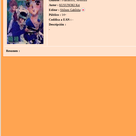
Géneros :
Fantástico, Aventura
Autor :
KUSUNOKI Kei
Editor :
Shônen Gahôsha
Público :
14+
Codifica a EAN :
-
Descripción :
-
Resumen :