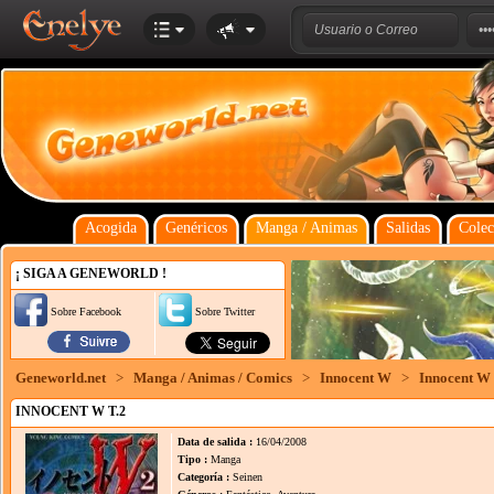
Acogida
Genéricos
Manga / Animas
Salidas
Colec
¡ SIGA A GENEWORLD !
Sobre Facebook
Sobre Twitter
Geneworld.net
>
Manga / Animas / Comics
>
Innocent W
>
Innocent W 
INNOCENT W T.2
Data de salida :
16/04/2008
Tipo :
Manga
Categoría :
Seinen