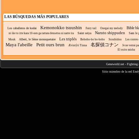
LAS BÚSQUEDAS MÁS POPULARES
Kemonokko tsuushin
Bible bl
Los caballeros de kodai
Fairy tail
Onegai my melody
Naruto shippuden
Saint seiya
Sam le 
ni ike to itte kara 10-nen ga tattara densetsu ni natte ita
Les triplés
Albert, le 5ème mousquetaire
Mouk
Bobobo-bo bo-bobo
Scoubidou
Les contes 
Maya l'abeille
Petit ours brun
名探偵コナン
Ævintýri Tinna
Je ne verrai 
El osito misha
Geneworld.net
-
Fighting 
Sitio miembro de la red
Enel