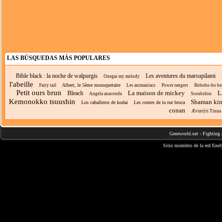
LAS BÚSQUEDAS MÁS POPULARES
Bible black : la noche de walpurgis
Les aventures du marsupilami
Onegai my melody
l'abeille
Albert, le 5ème mousquetaire
Fairy tail
Les animaniacs
Power rangers
Bobobo-bo bo
Petit ours brun
La maison de mickey
L
Bleach
Angela anaconda
Scoubidou
Kemonokko tsuushin
Shaman ki
Los caballeros de kodai
Les contes de la rue broca
conan
Ævintýri Tinna
Geneworld.net
-
Fighting 
Sitio miembro de la red
Enel