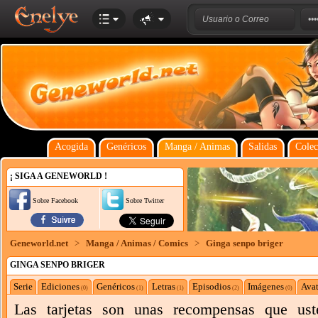
Acogida
Genéricos
Manga / Animas
Salidas
Colec
¡ SIGA A GENEWORLD !
Sobre Facebook
Sobre Twitter
Geneworld.net
>
Manga / Animas / Comics
>
Ginga senpo briger
GINGA SENPO BRIGER
Serie
Ediciones
Genéricos
Letras
Episodios
Imágenes
Avat
(0)
(1)
(1)
(2)
(0)
Las tarjetas son unas recompensas que ust