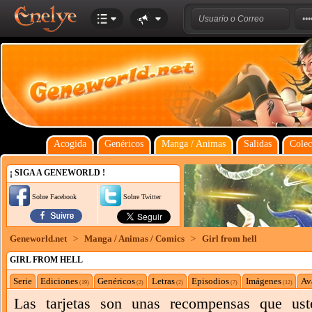
Acogida
Genéricos
Manga / Animas
Salidas
Colec
¡ SIGA A GENEWORLD !
Sobre Facebook
Sobre Twitter
Geneworld.net
>
Manga / Animas / Comics
>
Girl from hell
GIRL FROM HELL
Serie
Ediciones
Genéricos
Letras
Episodios
Imágenes
Av
(19)
(2)
(2)
(7)
(12)
Las tarjetas son unas recompensas que ust