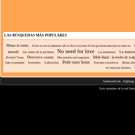
LAS BÚSQUEDAS MÁS POPULARES
Minus et cortex
Koko wa ore ni makasete saki ni ike to itte kara 10-nen ga tattara densetsu ni natte ita
No need for love
monde
La maiso
Les contes de la rue broca
Les animaniacs
Detective conan
Bible black : la noche de wal
Ævintýri Tinna
Mes parrains sont magiques
Petit ours brun
Sam le pompier
Scoubidou
Grabouillon
Yuuwaku countdown
Mirmo ziba
ne verrai pas okinawa
Geneworld.net
-
Fighting 
Sitio miembro de la red
Enel