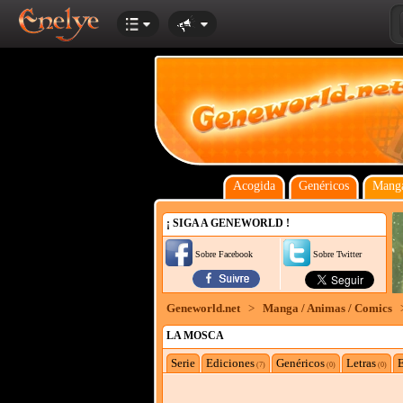
Acogida
Genéricos
Manga
¡ SIGA A GENEWORLD !
Sobre Facebook
Sobre Twitter
Geneworld.net
>
Manga / Animas / Comics
LA MOSCA
Serie
Ediciones
Genéricos
Letras
E
(7)
(0)
(0)