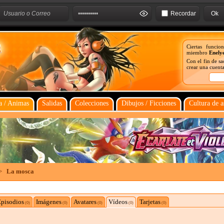
Recordar
Ciertas funcio
miembro
Enely
Con el fin de s
crear una cuenta
 / Animas
Salidas
Colecciones
Dibujos / Ficciones
Cultura de a
>
La mosca
pisodios
Imágenes
Avatares
Vídeos
Tarjetas
(0)
(0)
(0)
(0)
(0)