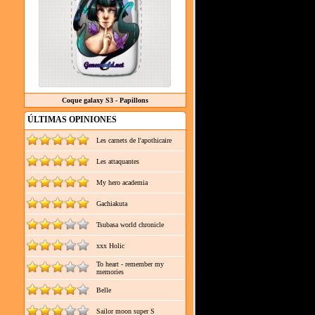
Coque galaxy S3 - Papillons
ÚLTIMAS OPINIONES
Les carnets de l'apothicaire
Les attaquantes
My hero academia
Gachiakuta
Tsubasa world chronicle
xxx Holic
To heart - remember my
memories
Belle
Sailor moon super S