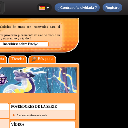
¿ Contraseña olvidada ?
Registro
nalidades de sitios son reservados para el
e
.
acar provecho plenamente de éste no vacile en
 ¡ es
gratuito
y
rápido
!
Búsqueda
sia
Tiendas
POSEEDORES DE LA SERIE
0
miembro tiene esta serie
VÍDEOS