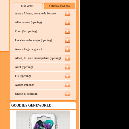
Más vistas
Últimos añadidos
Avance Albator, corsaire de l'espace
Allez raconte (opening)
Zorro (2o opening)
L'academie des ninjas (opening)
Avance L'age de glace 4
Albert, le 5ème mousquetaire (opening)
Ariol (opening)
Fly (opening)
Avance Iron-man
Ulysse 31 (opening)
GOODIES GENEWORLD