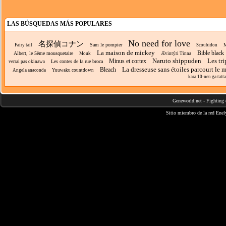
LAS BÚSQUEDAS MÁS POPULARES
No need for love
名探偵コナン
Sam le pompier
Fairy tail
Scoubidou
M
La maison de mickey
Bible black 
Albert, le 5ème mousquetaire
Mouk
Ævintýri Tinna
Naruto shippuden
Les tri
Minus et cortex
Les contes de la rue broca
verrai pas okinawa
La dresseuse sans étoiles parcourt le
Bleach
Angela anaconda
Yuuwaku countdown
kara 10-nen ga tatta
Geneworld.net
-
Fighting 
Sitio miembro de la red
Enel