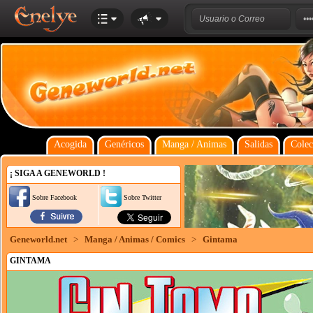
Acogida
Genéricos
Manga / Animas
Salidas
Colec
¡ SIGA A GENEWORLD !
Sobre Facebook
Sobre Twitter
Geneworld.net
>
Manga / Animas / Comics
>
Gintama
GINTAMA