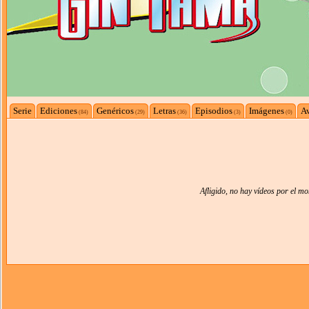
Serie
Ediciones
Genéricos
Letras
Episodios
Imágenes
Av
(84)
(29)
(36)
(3)
(0)
Afligido, no hay vídeos por el m