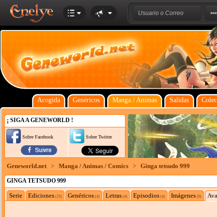
Acogida
Genéricos
Manga / Animas
Salidas
Colec
¡ SIGA A GENEWORLD !
Sobre Facebook
Sobre Twitter
Geneworld.net
>
Manga / Animas / Comics
>
Ginga tetsudo 999
GINGA TETSUDO 999
Serie
Ediciones
Genéricos
Letras
Episodios
Imágenes
Ava
(25)
(4)
(4)
(4)
(0)