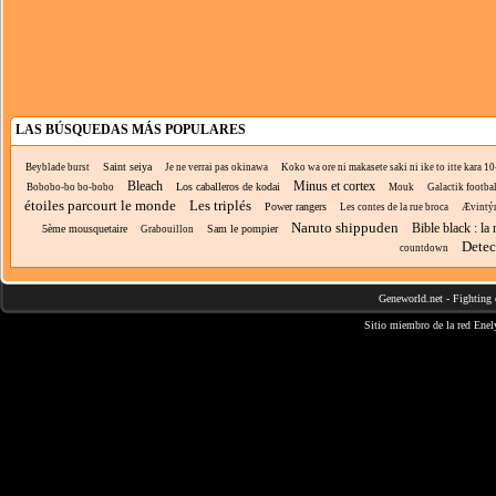
LAS BÚSQUEDAS MÁS POPULARES
Saint seiya
Beyblade burst
Je ne verrai pas okinawa
Koko wa ore ni makasete saki ni ike to itte kara 10-
Bleach
Minus et cortex
Los caballeros de kodai
Bobobo-bo bo-bobo
Mouk
Galactik footbal
étoiles parcourt le monde
Les triplés
Power rangers
Les contes de la rue broca
Ævintýr
Naruto shippuden
Bible black : la
5ème mousquetaire
Sam le pompier
Grabouillon
Detec
countdown
Geneworld.net
-
Fighting 
Sitio miembro de la red
Enel