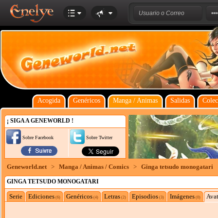
Acogida
Genéricos
Manga / Animas
Salidas
Colec
¡ SIGA A GENEWORLD !
Sobre Facebook
Sobre Twitter
Geneworld.net
>
Manga / Animas / Comics
>
Ginga tetsudo monogatari
GINGA TETSUDO MONOGATARI
Serie
Ediciones
Genéricos
Letras
Episodios
Imágenes
Avat
(6)
(4)
(2)
(3)
(0)