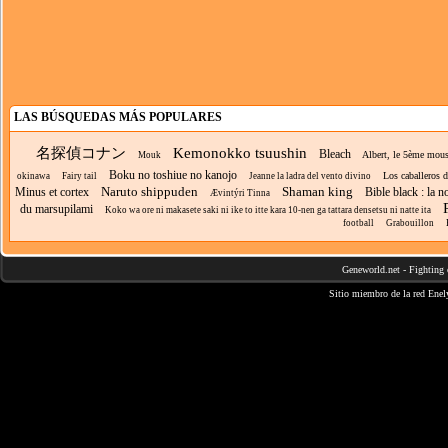
LAS BÚSQUEDAS MÁS POPULARES
名探偵コナン
Kemonokko tsuushin
Bleach
Albert, le 5ème mous
Mouk
Boku no toshiue no kanojo
Los caballeros 
okinawa
Fairy tail
Jeanne la ladra del vento divino
Naruto shippuden
Shaman king
Minus et cortex
Bible black : la 
Ævintýri Tinna
du marsupilami
Koko wa ore ni makasete saki ni ike to itte kara 10-nen ga tattara densetsu ni natte ita
football
Grabouillon
Geneworld.net
-
Fighting 
Sitio miembro de la red
Enel