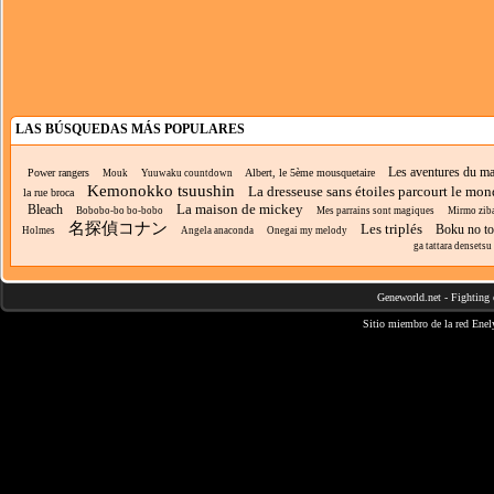
LAS BÚSQUEDAS MÁS POPULARES
Les aventures du ma
Power rangers
Albert, le 5ème mousquetaire
Mouk
Yuuwaku countdown
Kemonokko tsuushin
La dresseuse sans étoiles parcourt le mo
la rue broca
La maison de mickey
Bleach
Bobobo-bo bo-bobo
Mes parrains sont magiques
Mirmo ziba
名探偵コナン
Les triplés
Boku no to
Holmes
Angela anaconda
Onegai my melody
ga tattara densetsu 
Geneworld.net
-
Fighting 
Sitio miembro de la red
Enel