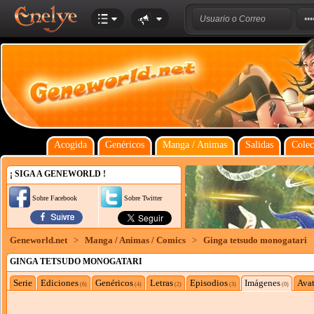
Acogida
Genéricos
Manga / Animas
Salidas
Colec
¡ SIGA A GENEWORLD !
Sobre Facebook
Sobre Twitter
Geneworld.net
>
Manga / Animas / Comics
>
Ginga tetsudo monogatari
GINGA TETSUDO MONOGATARI
Serie
Ediciones
Genéricos
Letras
Episodios
Imágenes
Avat
(6)
(4)
(2)
(3)
(0)