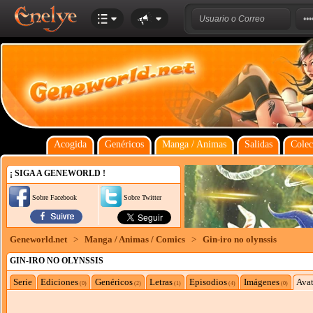
Acogida
Genéricos
Manga / Animas
Salidas
Colec
¡ SIGA A GENEWORLD !
Sobre Facebook
Sobre Twitter
Geneworld.net
>
Manga / Animas / Comics
>
Gin-iro no olynssis
GIN-IRO NO OLYNSSIS
Serie
Ediciones
Genéricos
Letras
Episodios
Imágenes
Avat
(0)
(2)
(1)
(4)
(0)