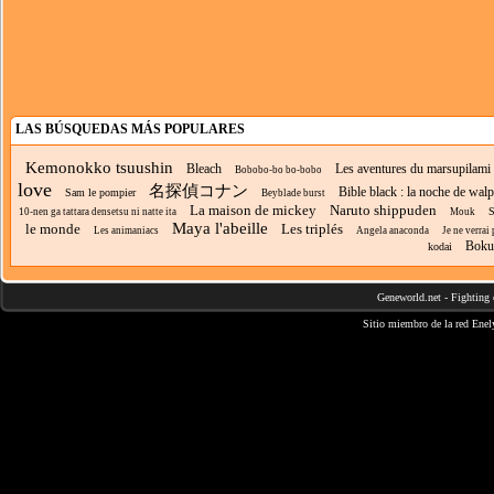
LAS BÚSQUEDAS MÁS POPULARES
Kemonokko tsuushin
Bleach
Les aventures du marsupilami
Bobobo-bo bo-bobo
love
名探偵コナン
Bible black : la noche de walp
Sam le pompier
Beyblade burst
La maison de mickey
Naruto shippuden
S
10-nen ga tattara densetsu ni natte ita
Mouk
Maya l'abeille
le monde
Les triplés
Les animaniacs
Angela anaconda
Je ne verrai
Boku 
kodai
Geneworld.net
-
Fighting 
Sitio miembro de la red
Enel