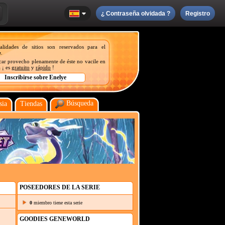
¿ Contraseña olvidada ?
Registro
nalidades de sitios son reservados para el
e
.
acar provecho plenamente de éste no vacile en
 ¡ es
gratuito
y
rápido
!
Búsqueda
sia
Tiendas
POSEEDORES DE LA SERIE
0
miembro tiene esta serie
GOODIES GENEWORLD