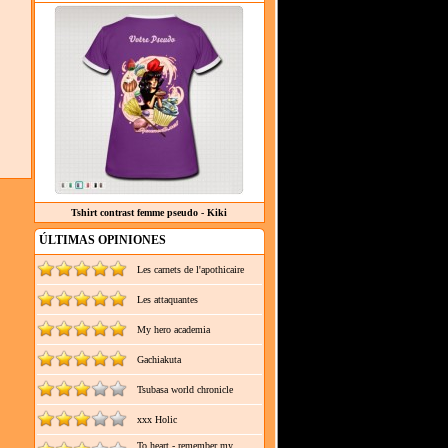
Tshirt contrast femme pseudo - Kiki
ÚLTIMAS OPINIONES
Les carnets de l'apothicaire
Les attaquantes
My hero academia
Gachiakuta
Tsubasa world chronicle
xxx Holic
To heart - remember my