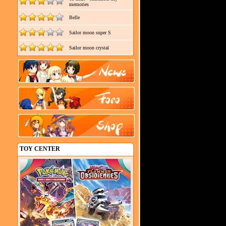
memories
Belle
Sailor moon super S
Sailor moon crystal
TOY CENTER