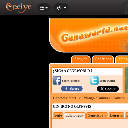
Acogida
Genéricos
Manga
¡ SIGA A GENEWORLD !
Sobre Facebook
Sobre Twitter
Geneworld.net
>
Manga / Animas / Comics
GIN-IRO NO OLYNSSIS
Serie
Ediciones
Genéricos
Letras
E
(0)
(2)
(1)