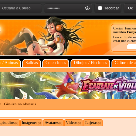
Recordar
Ciertas funcio
miembro
Enely
Con el fin de s
crear una cuenta
 / Animas
Salidas
Colecciones
Dibujos / Ficciones
Cultura de a
>
Gin-iro no olynssis
pisodios
Imágenes
Avatares
Vídeos
Tarjetas
(4)
(0)
(0)
(0)
(0)