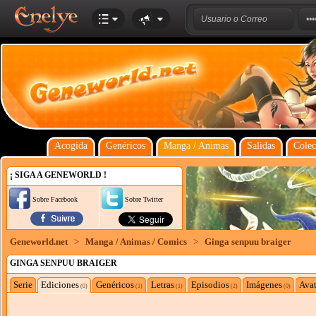
Acogida
Genéricos
Manga / Animas
Salidas
Colec
¡ SIGA A GENEWORLD !
Sobre Facebook
Sobre Twitter
Geneworld.net
>
Manga / Animas / Comics
>
Ginga senpuu braiger
GINGA SENPUU BRAIGER
Serie
Ediciones
Genéricos
Letras
Episodios
Imágenes
Avat
(0)
(1)
(1)
(2)
(0)