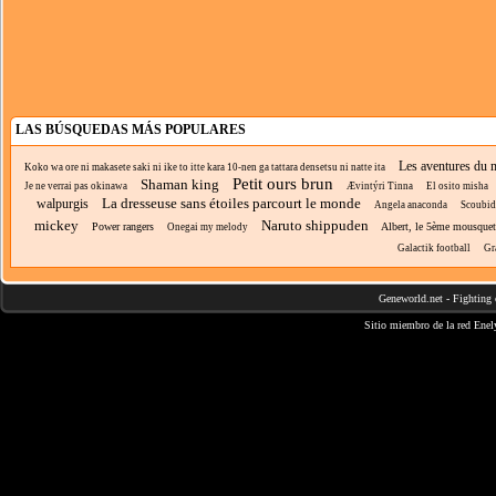
LAS BÚSQUEDAS MÁS POPULARES
Les aventures du 
Koko wa ore ni makasete saki ni ike to itte kara 10-nen ga tattara densetsu ni natte ita
Petit ours brun
Shaman king
Je ne verrai pas okinawa
Ævintýri Tinna
El osito misha
La dresseuse sans étoiles parcourt le monde
walpurgis
Angela anaconda
Scoubi
mickey
Naruto shippuden
Power rangers
Albert, le 5ème mousquet
Onegai my melody
Galactik football
Gr
Geneworld.net
-
Fighting 
Sitio miembro de la red
Enel