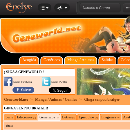
Acogida
Genéricos
Manga / Animas
Salidas
Colec
¡ SIGA A GENEWORLD !
Sobre Facebook
Sobre Twitter
Geneworld.net
>
Manga / Animas / Comics
>
Ginga senpuu braiger
GINGA SENPUU BRAIGER
Serie
Ediciones
Genéricos
Letras
Episodios
Imágenes
Avat
(0)
(1)
(1)
(2)
(0)
Título