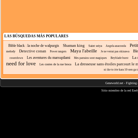
LAS BÚSQUEDAS MÁS POPULARES
Peti
Shaman king
Bible black : la noche de walpurgis
Saint seiya
Angela anaconda
Maya l'abeille
Detective conan
Ble
melody
Power rangers
Je ne verrai pas okinawa
La 
Les aventures du marsupilami
countdown
Mes parrains sont magiques
Beyblade burst
need for love
La dresseuse sans étoiles parcourt le
Les contes de la rue broca
ni ike to itte kara 10-nen ga t
Geneworld.net
-
Fighting 
Sitio miembro de la red
Enel