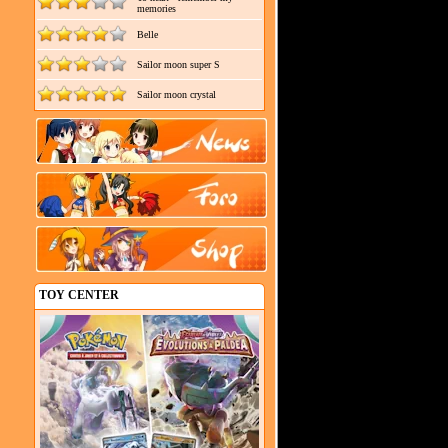
memories
Belle
Sailor moon super S
Sailor moon crystal
TOY CENTER