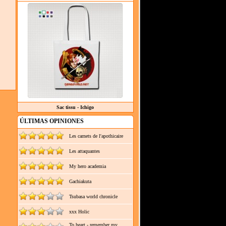
Sac tissu - Ichigo
ÚLTIMAS OPINIONES
Les carnets de l'apothicaire
Les attaquantes
My hero academia
Gachiakuta
Tsubasa world chronicle
xxx Holic
To heart - remember my