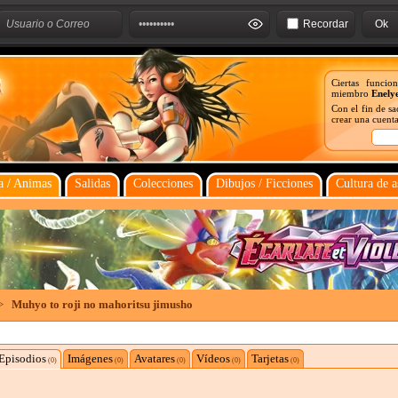
Recordar
Ciertas funcio
miembro
Enely
Con el fin de s
crear una cuenta
 / Animas
Salidas
Colecciones
Dibujos / Ficciones
Cultura de a
>
Muhyo to roji no mahoritsu jimusho
Episodios
Imágenes
Avatares
Vídeos
Tarjetas
(0)
(0)
(0)
(0)
(0)