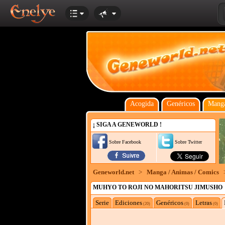
Acogida
Genéricos
Manga
¡ SIGA A GENEWORLD !
Sobre Facebook
Sobre Twitter
Geneworld.net
>
Manga / Animas / Comics
MUHYO TO ROJI NO MAHORITSU JIMUSHO
Serie
Ediciones
Genéricos
Letras
(20)
(0)
(0)