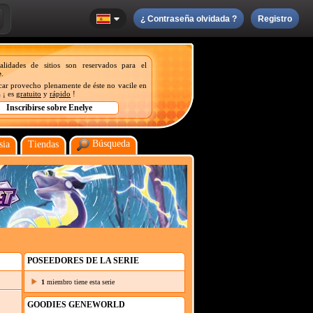
¿ Contraseña olvidada ?
Registro
nalidades de sitios son reservados para el
e
.
acar provecho plenamente de éste no vacile en
 ¡ es
gratuito
y
rápido
!
Búsqueda
sia
Tiendas
POSEEDORES DE LA SERIE
1
miembro tiene esta serie
GOODIES GENEWORLD