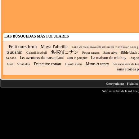
LAS BÚSQUEDAS MÁS POPULARES
Petit ours brun
Maya l'abeille
Koko wa ore ni makasete saki ni ike to itte kara 10-nen ga
tsuushin
名探偵コナン
Bible black 
Power rangers
Saint seiya
Galactik football
La maison de mickey
Les aventures du marsupilami
Sam le pompier
bo-bobo
Angela
Detective conan
Minus et cortex
Los caballeros de ko
burst
Scoubidou
El osito misha
sans étoiles 
Geneworld.net
-
Fighting 
Sitio miembro de la red
Enel