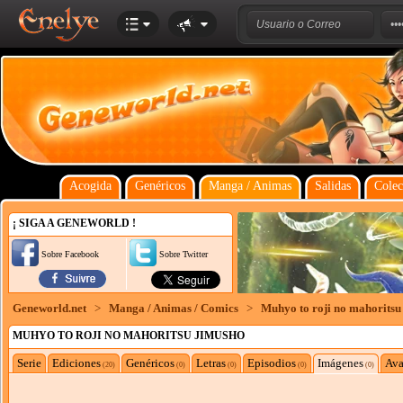
Acogida
Genéricos
Manga / Animas
Salidas
Colec
¡ SIGA A GENEWORLD !
Sobre Facebook
Sobre Twitter
Geneworld.net
>
Manga / Animas / Comics
>
Muhyo to roji no mahoritsu
MUHYO TO ROJI NO MAHORITSU JIMUSHO
Serie
Ediciones
Genéricos
Letras
Episodios
Imágenes
Ava
(20)
(0)
(0)
(0)
(0)