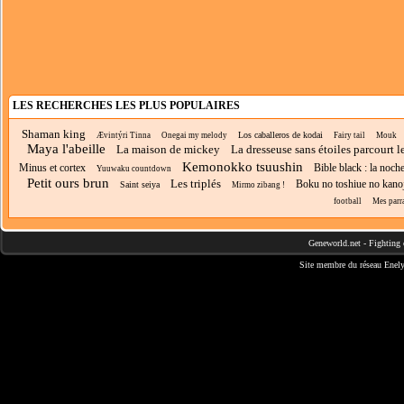
LES RECHERCHES LES PLUS POPULAIRES
Shaman king
Los caballeros de kodai
Ævintýri Tinna
Onegai my melody
Fairy tail
Mouk
Maya l'abeille
La maison de mickey
La dresseuse sans étoiles parcourt 
Kemonokko tsuushin
Minus et cortex
Bible black : la noch
Yuuwaku countdown
Petit ours brun
Les triplés
Boku no toshiue no kano
Saint seiya
Mirmo zibang !
football
Mes parr
Geneworld.net
-
Fighting 
Site membre du réseau
Enely