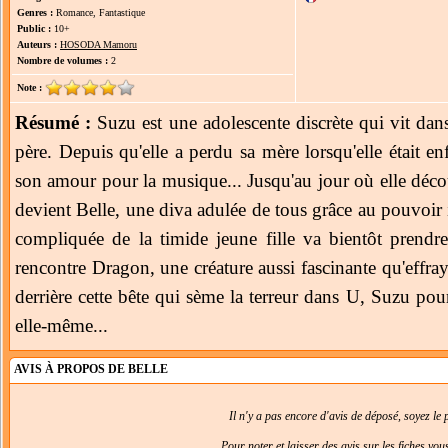
Genres :
Romance, Fantastique
Public :
10+
Auteurs :
HOSODA Mamoru
Nombre de volumes :
2
Note :
Résumé :
Suzu est une adolescente discrète qui vit dan
père. Depuis qu'elle a perdu sa mère lorsqu'elle était enf
son amour pour la musique... Jusqu'au jour où elle déc
devient Belle, une diva adulée de tous grâce au pouvoir
compliquée de la timide jeune fille va bientôt prendr
rencontre Dragon, une créature aussi fascinante qu'effr
derrière cette bête qui sème la terreur dans U, Suzu pour
elle-même...
AVIS À PROPOS DE BELLE
Il n'y a pas encore d'avis de déposé, soyez le p
Pour noter et laisser des avis sur les fiches vo