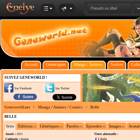
Accueil
Génériques
Manga / Animes
Sorties
Colle
SUIVEZ GENEWORLD !
Sur Facebook
Sur Twitter
Geneworld.net
>
Manga / Animes / Comics
>
Belle
BELLE
Série
Editions
Génériques
Paroles
Episodes
Images
Avatar
(2)
(0)
(0)
(0)
(0)
Année :
2021
Titres alternatifs :
Catégorie :
Anime
Belle