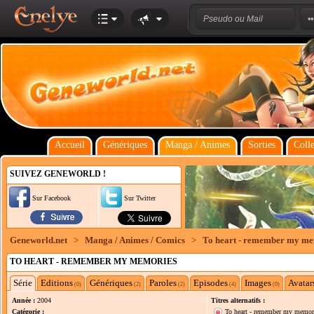
Accueil
Génériques
Manga / Animes
Sorties
Colle
SUIVEZ GENEWORLD !
Sur Facebook
Sur Twitter
Geneworld.net
>
Manga / Animes / Comics
>
To heart - remember my me
TO HEART - REMEMBER MY MEMORIES
Série
Editions
Génériques
Paroles
Episodes
Images
Avatar
(0)
(2)
(2)
(4)
(0)
Année :
2004
Titres alternatifs :
Catégorie :
To heart - remember my memor