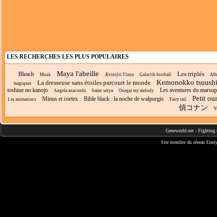
LES RECHERCHES LES PLUS POPULAIRES
Maya l'abeille
Les triplés
Bleach
Alb
Mouk
Ævintýri Tinna
Galactik football
Kemonokko tsuush
La dresseuse sans étoiles parcourt le monde
magiques
toshiue no kanojo
Les aventures du marsup
Saint seiya
Angela anaconda
Onegai my melody
Petit ou
Minus et cortex
Bible black : la noche de walpurgis
Les animaniacs
Fairy tail
偵コナン
Y
Geneworld.net
-
Fighting 
Site membre du réseau
Enely