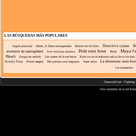
LAS BÚSQUEDAS MÁS POPULARES
Detective conan
B
Albert, le 5ème mousquetaire
Angela anaconda
Bobobo-bo bo-bobo
Petit ours brun
Maya l'a
aventures du marsupilami
Je ne verrai pas okinawa
Mouk
Bleach
Les contes de la rue broca
Onegai my melody
Koko wa ore ni makasete saki ni ike to itte kara 1
La dresseuse sans éto
Power rangers
Saint seiya
Ævintýri Tinna
Mes parrains sont magiques
Les animaniacs
Geneworld.net
-
Fighting 
Sitio miembro de la red
Enel