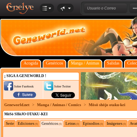
Acogida
Genéricos
Manga / Animas
Salidas
Colec
¡ SIGA A GENEWORLD !
Sobre Facebook
Sobre Twitter
Geneworld.net
>
Manga / Animas / Comics
>
Mōsō shōjo otaku-kei
MōSō SHōJO OTAKU-KEI
Serie
Ediciones
Genéricos
Letras
Episodios
Imágenes
Avat
(9)
(0)
(0)
(0)
(0)