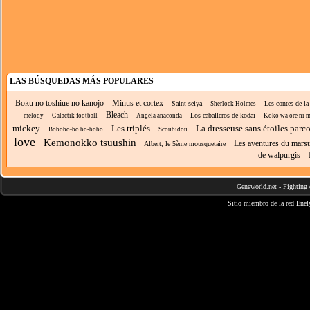
LAS BÚSQUEDAS MÁS POPULARES
Boku no toshiue no kanojo
Minus et cortex
Saint seiya
Les contes de la
Sherlock Holmes
Bleach
Los caballeros de kodai
melody
Galactik football
Angela anaconda
Koko wa ore ni mak
mickey
Les triplés
La dresseuse sans étoiles parc
Bobobo-bo bo-bobo
Scoubidou
love
Kemonokko tsuushin
Les aventures du mars
Albert, le 5ème mousquetaire
de walpurgis
Geneworld.net
-
Fighting 
Sitio miembro de la red
Enel