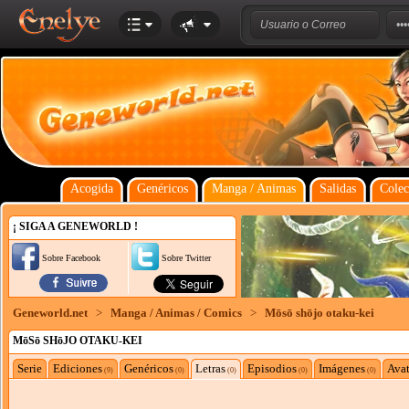
Acogida
Genéricos
Manga / Animas
Salidas
Colec
¡ SIGA A GENEWORLD !
Sobre Facebook
Sobre Twitter
Geneworld.net
>
Manga / Animas / Comics
>
Mōsō shōjo otaku-kei
MōSō SHōJO OTAKU-KEI
Serie
Ediciones
Genéricos
Letras
Episodios
Imágenes
Avat
(9)
(0)
(0)
(0)
(0)