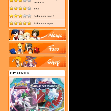
memories
Belle
Sailor moon super S
Sailor moon crystal
TOY CENTER