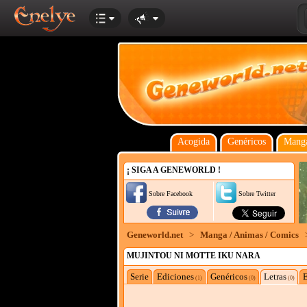
Acogida
Genéricos
Manga
¡ SIGA A GENEWORLD !
Sobre Facebook
Sobre Twitter
Geneworld.net
>
Manga / Animas / Comics
MUJINTOU NI MOTTE IKU NARA
Serie
Ediciones
Genéricos
Letras
E
(1)
(0)
(0)