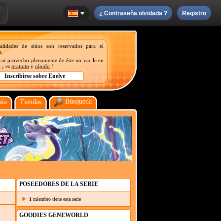
¿ Contraseña olvidada ?
Registro
nalidades de sitios son reservados para el
e
.
acar provecho plenamente de éste no vacile en
 ¡ es
gratuito
y
rápido
!
Búsqueda
sia
Tiendas
POSEEDORES DE LA SERIE
1
miembro tiene esta serie
GOODIES GENEWORLD