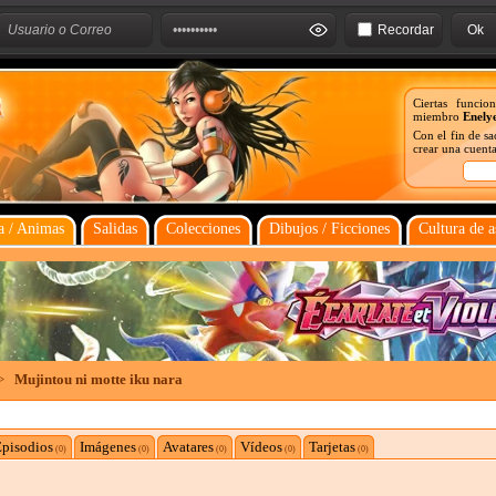
Recordar
Ciertas funcio
miembro
Enely
Con el fin de s
crear una cuenta
 / Animas
Salidas
Colecciones
Dibujos / Ficciones
Cultura de a
>
Mujintou ni motte iku nara
pisodios
Imágenes
Avatares
Vídeos
Tarjetas
(0)
(0)
(0)
(0)
(0)