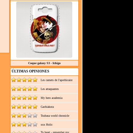
Coque galaxy S3 - Ichigo
ÚLTIMAS OPINIONES
Les carnets de l'apothicaire
Les attaquantes
My hero academia
Gachiakuta
Tsubasa world chronicle
xxx Holic
To heart - remember my