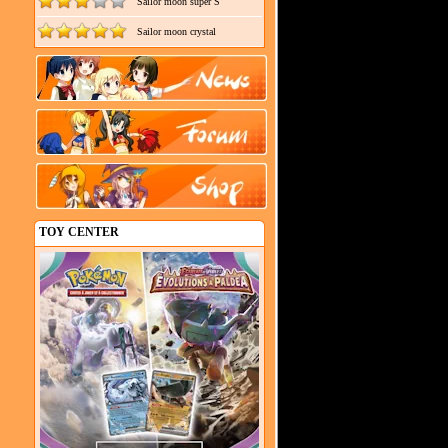
Sailor moon super S
Sailor moon crystal
TOY CENTER