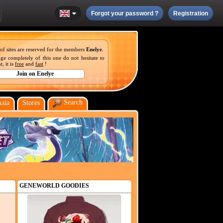
Forgot your password ?
Registration
 of sites are reserved for the members
Enelye
.
ge completely of this one do not hesitate to
, it is
free
and
fast
!
Search
Asia
Stores
GENEWORLD GOODIES