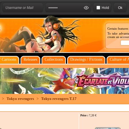
Hold
Certain features
To take advanta
create an account
 Cartoons
Releases
Collections
Drawings / Fictions
Culture of 
>
Tokyo revengers
>
Tokyo revengers T.17
Price :
7,20
€