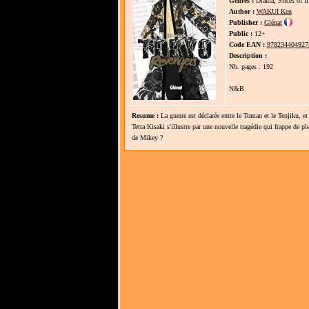
Genres :
Drama, Slices of li
Author :
WAKUI Ken
Publisher :
Glénat
Public :
12+
Code EAN :
978234404927
Description :
Nb. pages : 192
N&B
Resume :
La guerre est déclarée entre le Toman et le Tenjiku, et
Tetta Kisaki s'illustre par une nouvelle tragédie qui frappe de pl
de Mikey ?