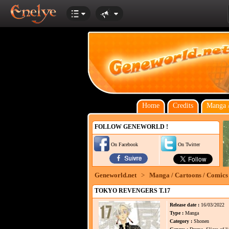
Home
Credits
Manga /
FOLLOW GENEWORLD !
On Facebook
On Twitter
Geneworld.net
>
Manga / Cartoons / Comics
TOKYO REVENGERS T.17
Release date :
16/03/2022
Type :
Manga
Category :
Shonen