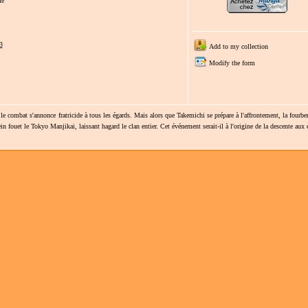
fe
3
Add to my collection
Modify the form
 le combat s'annonce fratricide à tous les égards. Mais alors que Takemichi se prépare à l'affrontement, la fourbe
ein fouet le Tokyo Manjikai, laissant hagard le clan entier. Cet événement serait-il à l'origine de la descente aux 