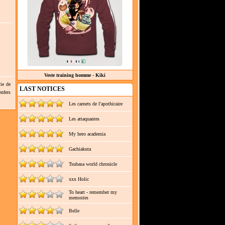
Veste training homme - Kiki
rie de
LAST NOTICES
enfers
Les carnets de l'apothicaire
Les attaquantes
My hero academia
Gachiakuta
Tsubasa world chronicle
xxx Holic
To heart - remember my
memories
Belle