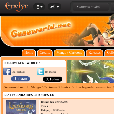
Home
Credits
Manga / Cartoons
Releases
Coll
FOLLOW GENEWORLD !
On Facebook
On Twitter
Geneworld.net
>
Manga / Cartoons / Comics
>
Les légendaires - stories
LES LÉGENDAIRES - STORIES T.6
Release date :
22/01/2025
Type :
BD
Category :
BD-Comics