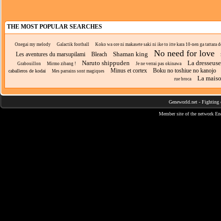
THE MOST POPULAR SEARCHES
Onegai my melody
Galactik football
Koko wa ore ni makasete saki ni ike to itte kara 10-nen ga tattara d
No need for love
Shaman king
Les aventures du marsupilami
Bleach
Naruto shippuden
La dresseuse
Grabouillon
Mirmo zibang !
Je ne verrai pas okinawa
Minus et cortex
Boku no toshiue no kanojo
caballeros de kodai
Mes parrains sont magiques
La mais
rue broca
Geneworld.net
-
Fighting 
Member site of the network
En