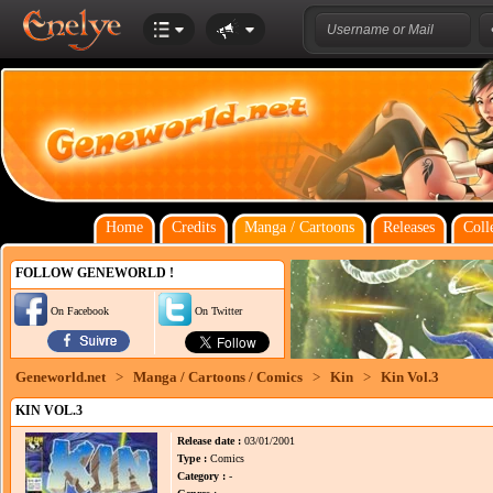
Home
Credits
Manga / Cartoons
Releases
Coll
FOLLOW GENEWORLD !
On Facebook
On Twitter
Geneworld.net
>
Manga / Cartoons / Comics
>
Kin
>
Kin Vol.3
KIN VOL.3
Release date :
03/01/2001
Type :
Comics
Category :
-