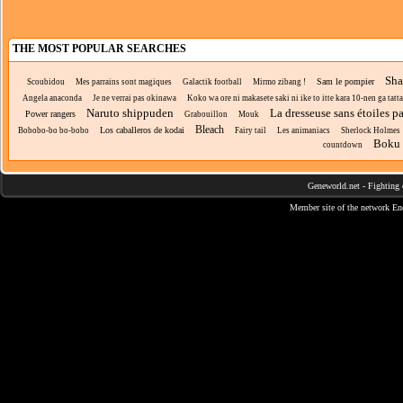
THE MOST POPULAR SEARCHES
Sha
Sam le pompier
Scoubidou
Mes parrains sont magiques
Galactik football
Mirmo zibang !
Angela anaconda
Je ne verrai pas okinawa
Koko wa ore ni makasete saki ni ike to itte kara 10-nen ga tatta
Naruto shippuden
La dresseuse sans étoiles p
Power rangers
Grabouillon
Mouk
Bleach
Los caballeros de kodai
Bobobo-bo bo-bobo
Fairy tail
Les animaniacs
Sherlock Holmes
Boku 
countdown
Geneworld.net
-
Fighting 
Member site of the network
En