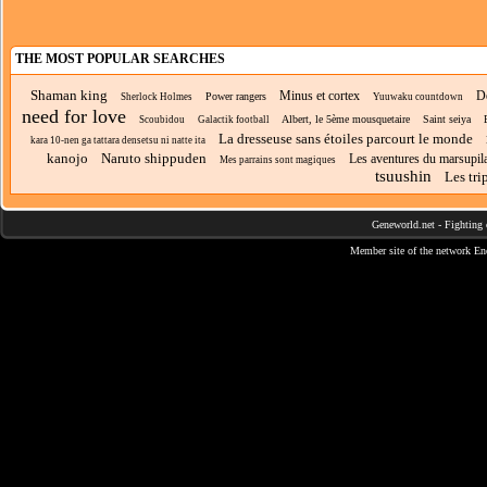
THE MOST POPULAR SEARCHES
Shaman king
Minus et cortex
De
Power rangers
Sherlock Holmes
Yuuwaku countdown
need for love
Albert, le 5ème mousquetaire
Saint seiya
Scoubidou
Galactik football
La dresseuse sans étoiles parcourt le monde
kara 10-nen ga tattara densetsu ni natte ita
kanojo
Naruto shippuden
Les aventures du marsupil
Mes parrains sont magiques
tsuushin
Les tri
Geneworld.net
-
Fighting 
Member site of the network
En