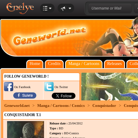
Home
Credits
Manga / Cartoons
Releases
Coll
FOLLOW GENEWORLD !
On Facebook
On Twitter
Geneworld.net
>
Manga / Cartoons / Comics
>
Conquistador
>
Conquis
CONQUISTADOR T.1
Release date :
25/04/2012
Type :
BD
Category :
BD-Comics