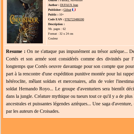
Genres :
Fantasy, Adventure
Author :
DUFAUX Jean
Publisher :
Glénat
Public :
10+
Code EAN :
9782723486590
Description :
Nb. pages : 62
Format : 32 x 24 cm
Couleur
Resume :
On ne s'attaque pas impunément au trésor aztèque... 
Cortés et son armée sont considérés comme des divinités par l
longtemps que Cortés oeuvre davantage pour son compte que pour l
part à la rencontre d'une expédition punitive montée pour lui rapp
hétéroclite, mêlant soldats et mercenaires, afin de voler l'inesti
soldat Hernando Royo... Le groupe d'aventuriers sera bientôt déci
dans la jungle. Créature mythique ou tueurs tout ce qu'il y a de pl
ancestrales et puissantes légendes aztèques... Une saga d'aventure, 
par les auteurs de Croisades.