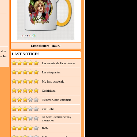
Tasse bicolore - Hauru
alors
LAST NOTICES
ue les
Les carnets de l'apothicaire
Les attaquantes
My hero academia
Gachiakuta
Tsubasa world chronicle
xxx Holic
To heart - remember my
memories
Belle