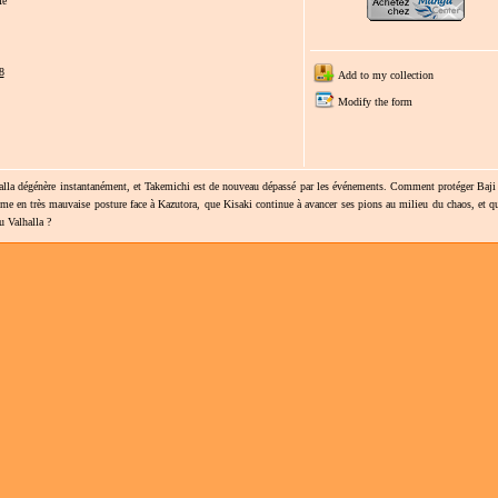
fe
8
Add to my collection
Modify the form
alla dégénère instantanément, et Takemichi est de nouveau dépassé par les événements. Comment protéger Baji 
même en très mauvaise posture face à Kazutora, que Kisaki continue à avancer ses pions au milieu du chaos, et q
 Valhalla ?