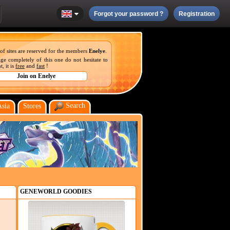
Forgot your password ?
Registration
 of sites are reserved for the members
Enelye
.
ge completely of this one do not hesitate to
, it is
free
and
fast
!
Search
Asia
Stores
GENEWORLD GOODIES