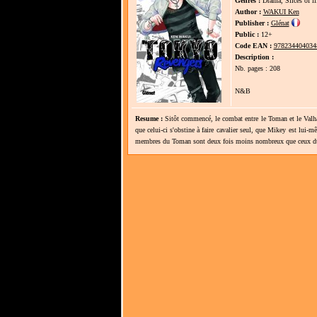
Genres :
Drama, Slices of li
Author :
WAKUI Ken
Publisher :
Glénat
Public :
12+
Code EAN :
978234404034
Description :
Nb. pages : 208
N&B
Resume :
Sitôt commencé, le combat entre le Toman et le Valh
que celui-ci s'obstine à faire cavalier seul, que Mikey est lui-
membres du Toman sont deux fois moins nombreux que ceux du