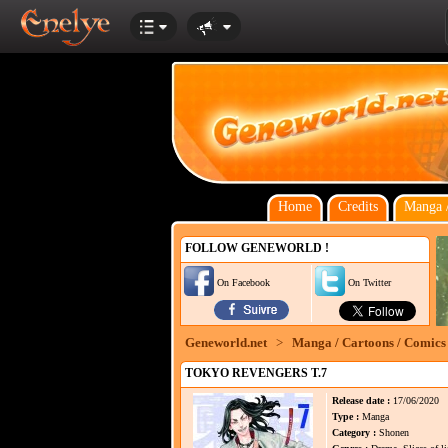
Home
Credits
Manga /
FOLLOW GENEWORLD !
On Facebook
On Twitter
Geneworld.net
>
Manga / Cartoons / Comics
TOKYO REVENGERS T.7
Release date :
17/06/2020
Type :
Manga
Category :
Shonen