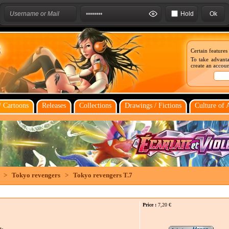
Hold
Certain features
To take advanta
create an account
 Cartoons
Releases
Collections
Drawings / Fictions
Culture of 
>
Tokyo revengers
>
Tokyo revengers T.7
Price :
7,20
€