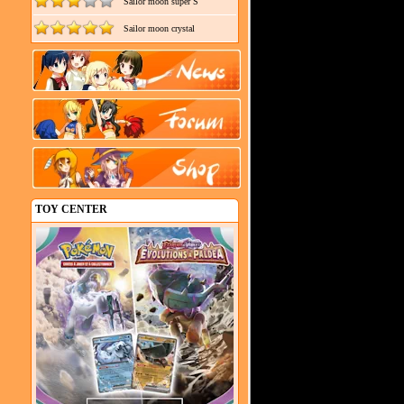
Sailor moon super S
Sailor moon crystal
TOY CENTER