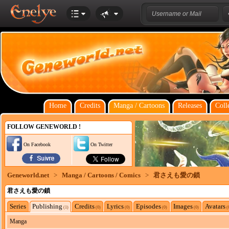
Home
Credits
Manga / Cartoons
Releases
Coll
FOLLOW GENEWORLD !
On Facebook
On Twitter
Geneworld.net
>
Manga / Cartoons / Comics
>
君さえも愛の鎖
君さえも愛の鎖
Series
Publishing
Credits
Lyrics
Episodes
Images
Avatars
(1)
(0)
(0)
(0)
(0)
(
Manga