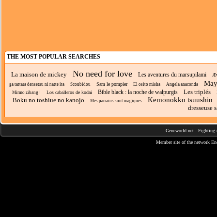
THE MOST POPULAR SEARCHES
No need for love
La maison de mickey
Les aventures du marsupilami
Æv
Maya
Sam le pompier
ga tattara densetsu ni natte ita
Scoubidou
El osito misha
Angela anaconda
Les triplés
Bible black : la noche de walpurgis
Los caballeros de kodai
Mirmo zibang !
Kemonokko tsuushin
Boku no toshiue no kanojo
Mes parrains sont magiques
dresseuse s
Geneworld.net
-
Fighting 
Member site of the network
En