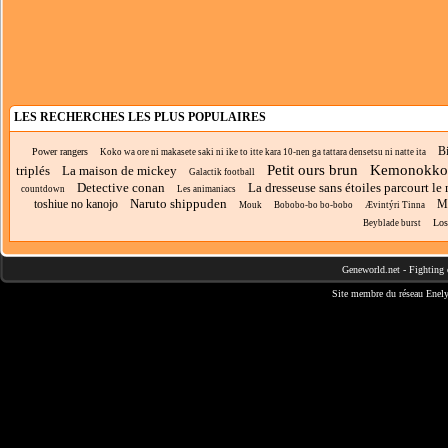
LES RECHERCHES LES PLUS POPULAIRES
Bi
Power rangers
Koko wa ore ni makasete saki ni ike to itte kara 10-nen ga tattara densetsu ni natte ita
Petit ours brun
Kemonokko 
triplés
La maison de mickey
Galactik football
Detective conan
La dresseuse sans étoiles parcourt l
countdown
Les animaniacs
Naruto shippuden
toshiue no kanojo
Mi
Mouk
Bobobo-bo bo-bobo
Ævintýri Tinna
Los
Beyblade burst
Geneworld.net
-
Fighting 
Site membre du réseau
Enely