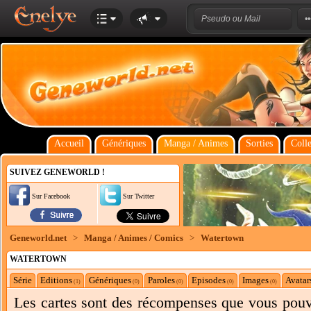
Accueil
Génériques
Manga / Animes
Sorties
Colle
SUIVEZ GENEWORLD !
Sur Facebook
Sur Twitter
Geneworld.net
>
Manga / Animes / Comics
>
Watertown
WATERTOWN
Série
Editions
Génériques
Paroles
Episodes
Images
Avatar
(1)
(0)
(0)
(0)
(0)
Les cartes sont des récompenses que vous pouve