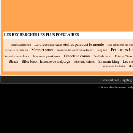
LES RECHERCHES LES PLUS POPULAIRES
La dresseuse sans étoiles parcourt le monde
Los caballeros de kod
Angela anaconda
Petit ours b
Minus et cortex
densetsu ni natte ita
Jeanne la ladra del vento divino
Fairy tail
Detective conan
Yuuwaku countdown
Je ne verrai pas okinawa
Beyblade burst
Ævintýri Tinna
Shaman king
Bleach
Bible black : la noche de walpurgis
Les av
Sherlock Holmes
Bobobo-bo bo-bobo
Mo
Geneworld.net
-
Fighting 
Site membre du réseau
Enely