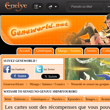
Accueil
Génériques
Manga / Animes
Sorties
Colle
SUIVEZ GENEWORLD !
Sur Facebook
Sur Twitter
Geneworld.net
>
Manga / Animes / Comics
>
Watashi to sensei no genjuu
WATASHI TO SENSEI NO GENJUU SHINRYOUROKU
Série
Editions
Génériques
Paroles
Episodes
Images
Avatar
(5)
(0)
(0)
(0)
(0)
Les cartes sont des récompenses que vous pouve