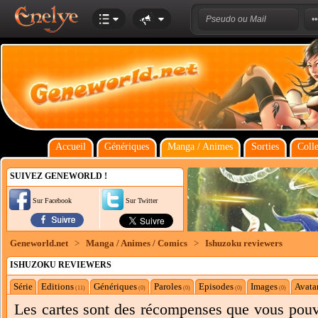
Accueil
Génériques
Manga / Animes
Sorties
Colle
SUIVEZ GENEWORLD !
Sur Facebook
Sur Twitter
Geneworld.net
>
Manga / Animes / Comics
>
Ishuzoku reviewers
ISHUZOKU REVIEWERS
Série
Editions
Génériques
Paroles
Episodes
Images
Avata
(11)
(0)
(0)
(0)
(0)
Les cartes sont des récompenses que vous pouve