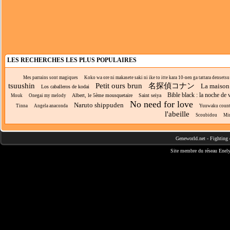
LES RECHERCHES LES PLUS POPULAIRES
Mes parrains sont magiques
Koko wa ore ni makasete saki ni ike to itte kara 10-nen ga tattara densetsu 
tsuushin
Petit ours brun
名探偵コナン
La maison
Los caballeros de kodai
Bible black : la noche de
Albert, le 5ème mousquetaire
Saint seiya
Mouk
Onegai my melody
No need for love
Naruto shippuden
Tinna
Angela anaconda
Yuuwaku coun
l'abeille
Scoubidou
Mir
Geneworld.net
-
Fighting 
Site membre du réseau
Enely