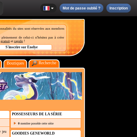
Mot de passe oublié ?
Inscription
onnalités du sites sont réservées aux membres
 pleinement de celui-ci n'hésitez pas à créer
t
gratuit
et
rapide
!
Recherche
Boutiques
POSSESSEURS DE LA SÉRIE
0
membre possède cette série
e jeu
GOODIES GENEWORLD