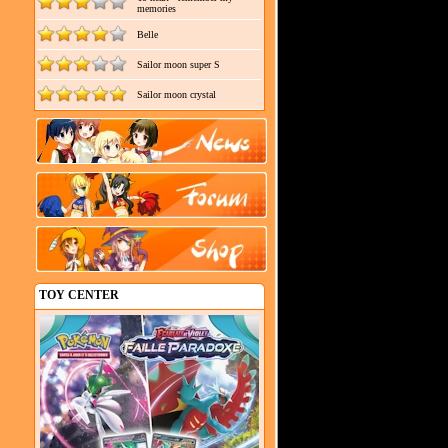
memories
Belle
Sailor moon super S
Sailor moon crystal
TOY CENTER