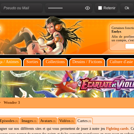
Retenir
Certaines foncti
Enelye
.
Afin de profiter
un compte, c'es
a / Animes
Sorties
Collections
Dessins / Fictions
Culture d'asie
>
Wonder 3
Episodes
Images
Avatars
Vidéos
Cartes
(0)
(0)
(0)
(0)
(0)
ner sur nos différents sites et qui vous permettent de jouer à notre jeu
Fighting-cards
. C