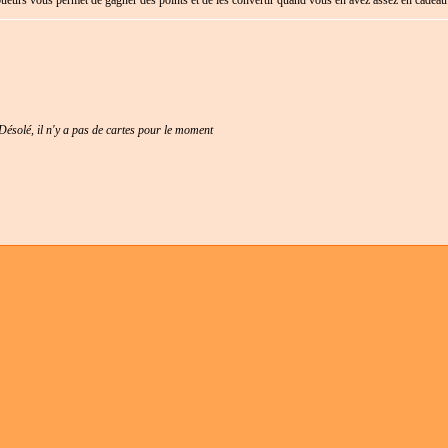
joueurs vous permet de gagner des points et de les convertir quand vous en avez assez en cadeau
Désolé, il n'y a pas de cartes pour le moment