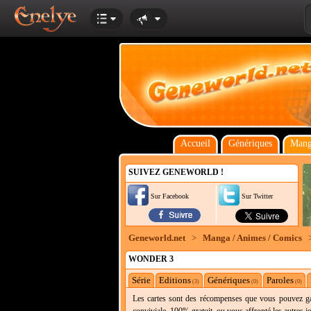
Accueil
Génériques
Mang
SUIVEZ GENEWORLD !
Sur Facebook
Sur Twitter
Geneworld.net
>
Manga / Animes / Comics
WONDER 3
Série
Editions
Génériques
Paroles
(3)
(0)
(0)
Les cartes sont des récompenses que vous pouvez gag