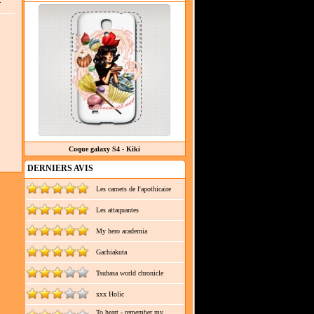
.
Coque galaxy S4 - Kiki
DERNIERS AVIS
Les carnets de l'apothicaire
Les attaquantes
My hero academia
Gachiakuta
Tsubasa world chronicle
xxx Holic
To heart - remember my