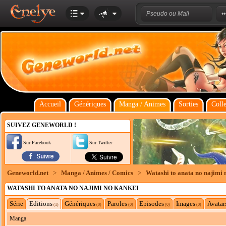
Accueil
Génériques
Manga / Animes
Sorties
Colle
SUIVEZ GENEWORLD !
Sur Facebook
Sur Twitter
Geneworld.net
>
Manga / Animes / Comics
>
Watashi to anata no najimi 
WATASHI TO ANATA NO NAJIMI NO KANKEI
Série
Editions
Génériques
Paroles
Episodes
Images
Avatar
(1)
(0)
(0)
(0)
(0)
Manga