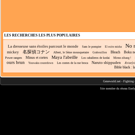
LES RECHERCHES LES PLUS POPULAIRES
No n
La dresseuse sans étoiles parcourt le monde
Sam le pompier
El osito misha
名探偵コナン
mickey
Bleach
Boku no
Albert, le 5ème mousquetaire
Grabouillon
Maya l'abeille
Minus et cortex
Power rangers
Los caballeros de kodai
Mirmo zibang !
ours brun
Naruto shippuden
Les contes de la rue broca
Yuuwaku countdown
Ævintýri
Bible black : 
Geneworld.net
-
Fighting 
Site membre du réseau
Enely