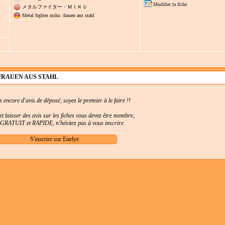
Modifier la fiche
メタルファイター・ＭＩＫＵ
Metal fighter miku :frauen aus stahl
:FRAUEN AUS STAHL
as encore d'avis de déposé, soyez le premier à le faire !!
t laisser des avis sur les fiches vous devez être membre,
t GRATUIT et RAPIDE, n'hésitez pas à vous inscrire.