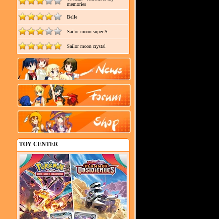
memories
Belle
Sailor moon super S
Sailor moon crystal
TOY CENTER