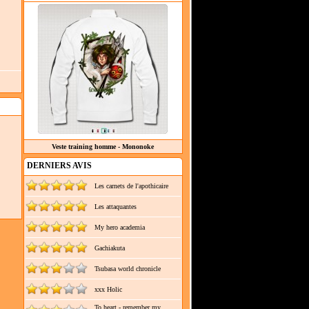
Veste training homme - Mononoke
DERNIERS AVIS
Les carnets de l'apothicaire
Les attaquantes
My hero academia
Gachiakuta
Tsubasa world chronicle
xxx Holic
To heart - remember my