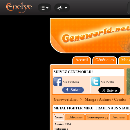
Accueil
Génériques
Mang
SUIVEZ GENEWORLD !
Sur Facebook
Sur Twitter
Geneworld.net
>
Manga / Animes / Comics
METAL FIGHTER MIKU :FRAUEN AUS STAH
Série
Editions
Génériques
Paroles
(0)
(0)
(0)
Année :
1994
Catégorie :