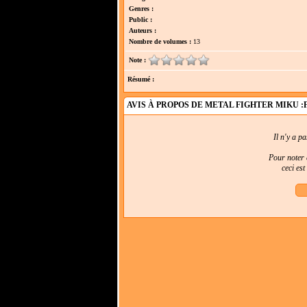
Genres :
Public :
Auteurs :
Nombre de volumes :
13
Note :
Résumé :
AVIS À PROPOS DE METAL FIGHTER MIKU 
Il n'y a p
Pour noter e
ceci es