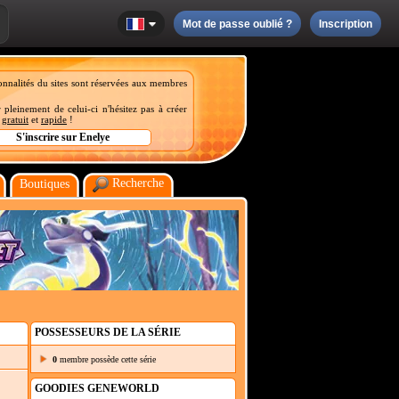
Mot de passe oublié ?
Inscription
onnalités du sites sont réservées aux membres
 pleinement de celui-ci n'hésitez pas à créer
t
gratuit
et
rapide
!
Recherche
Boutiques
POSSESSEURS DE LA SÉRIE
0
membre possède cette série
GOODIES GENEWORLD