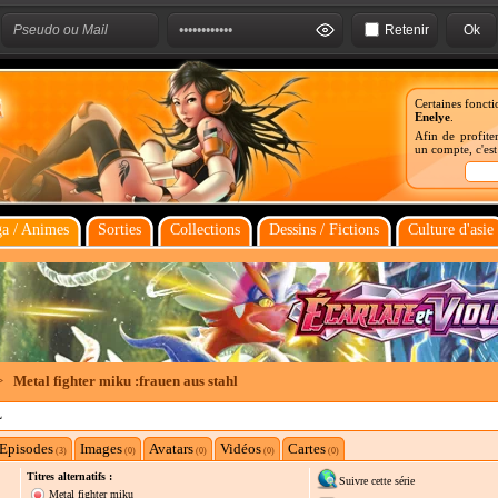
Retenir
Certaines foncti
Enelye
.
Afin de profiter
un compte, c'es
a / Animes
Sorties
Collections
Dessins / Fictions
Culture d'asie
>
Metal fighter miku :frauen aus stahl
L
Episodes
Images
Avatars
Vidéos
Cartes
(3)
(0)
(0)
(0)
(0)
Titres alternatifs :
Suivre cette série
Metal fighter miku