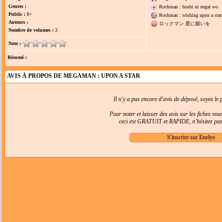
Genres :
Rockman : hoshi ni negai wo
Public :
8+
Rockman : wishing upon a star
Auteurs :
ロックマン 星に願いを
Nombre de volumes :
3
Note :
Résumé :
AVIS À PROPOS DE MEGAMAN : UPON A STAR
Il n'y a pas encore d'avis de déposé, soyez le p
Pour noter et laisser des avis sur les fiches vo
ceci est GRATUIT et RAPIDE, n'hésitez pas 