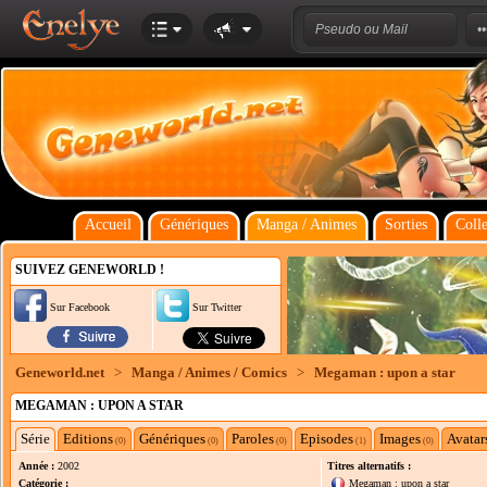
Accueil
Génériques
Manga / Animes
Sorties
Colle
SUIVEZ GENEWORLD !
Sur Facebook
Sur Twitter
Geneworld.net
>
Manga / Animes / Comics
>
Megaman : upon a star
MEGAMAN : UPON A STAR
Série
Editions
Génériques
Paroles
Episodes
Images
Avatar
(0)
(0)
(0)
(1)
(0)
Année :
2002
Titres alternatifs :
Catégorie :
Megaman : upon a star