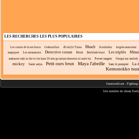
LES RECHERCHES LES PLUS POPULAIRES
Bleach
Les contes de la rue broca
Grabouillon
Ævintýri Tinna
Scoubidou
Angela anaconda
Detective conan
Les triplés
Minus 
magiques
Les animaniacs
Mouk
Beyblade burst
Power rangers
makasete saki ni ike to itte kara 10-nen ga tattara densetsu ni natte ita
Onegai my melody
Petit ours brun
Maya l'abeille
mickey
La d
Saint seiya
Sam le pompier
Kemonokko tsuu
Geneworld.net
-
Fighting 
Site membre du réseau
Enely