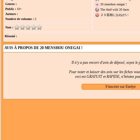
Genres :
20 menshou onegai !
Public :
10+
The thief with 20 faces
Auteurs :
２０面相におねがい
Nombre de volumes :
2
Note :
Résumé :
AVIS À PROPOS DE 20 MENSHOU ONEGAI !
Il n'y a pas encore d'avis de déposé, soyez le p
Pour noter et laisser des avis sur les fiches vo
ceci est GRATUIT et RAPIDE, n'hésitez pas 