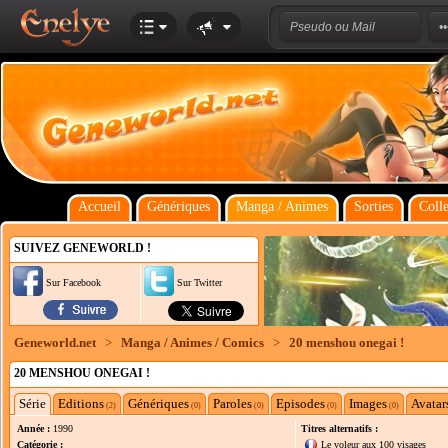
Accueil
Génériques
Manga / Animes
Sorties
Colle
SUIVEZ GENEWORLD !
Sur Facebook
Sur Twitter
Geneworld.net
>
Manga / Animes / Comics
>
20 menshou onegai !
20 MENSHOU ONEGAI !
Série
Editions
Génériques
Paroles
Episodes
Images
Avatar
(2)
(0)
(0)
(0)
(0)
Année :
1990
Titres alternatifs :
Catégorie :
Le voleur aux 100 visages