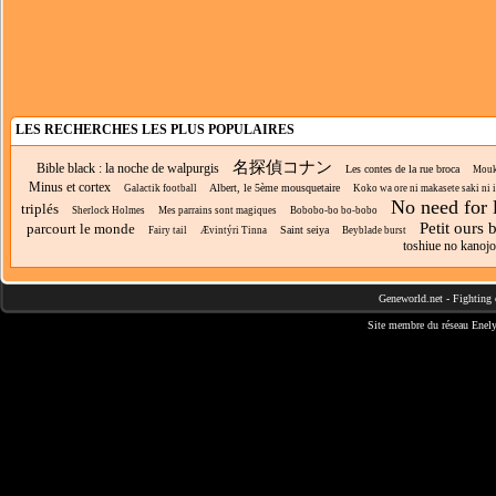
LES RECHERCHES LES PLUS POPULAIRES
名探偵コナン
Bible black : la noche de walpurgis
Les contes de la rue broca
Mou
Minus et cortex
Albert, le 5ème mousquetaire
Galactik football
Koko wa ore ni makasete saki ni ik
No need for 
triplés
Sherlock Holmes
Mes parrains sont magiques
Bobobo-bo bo-bobo
Petit ours 
parcourt le monde
Saint seiya
Fairy tail
Ævintýri Tinna
Beyblade burst
toshiue no kanojo
Geneworld.net
-
Fighting 
Site membre du réseau
Enely