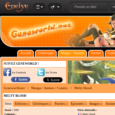
Accueil
Génériques
Manga / Animes
Sorties
Colle
SUIVEZ GENEWORLD !
Sur Facebook
Sur Twitter
Geneworld.net
>
Manga / Animes / Comics
>
Melty blood
MELTY BLOOD
Série
Editions
Génériques
Paroles
Episodes
Images
Avatar
(9)
(0)
(0)
(0)
(0)
Année :
2006
Titres alternatifs :
Catégorie :
Melty blood