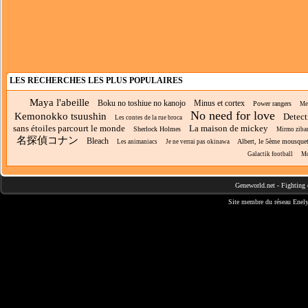
LES RECHERCHES LES PLUS POPULAIRES
Maya l'abeille
Boku no toshiue no kanojo
Minus et cortex
Power rangers
Me
No need for love
Kemonokko tsuushin
Detect
Les contes de la rue broca
sans étoiles parcourt le monde
La maison de mickey
Sherlock Holmes
Mirmo ziba
名探偵コナン
Bleach
Albert, le 5ème mousquet
Les animaniacs
Je ne verrai pas okinawa
Galactik football
M
Geneworld.net
-
Fighting 
Site membre du réseau
Enely