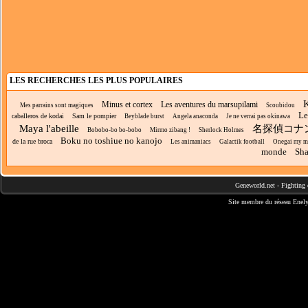
LES RECHERCHES LES PLUS POPULAIRES
Minus et cortex
Les aventures du marsupilami
Mes parrains sont magiques
Scoubidou
Le
caballeros de kodai
Sam le pompier
Beyblade burst
Angela anaconda
Je ne verrai pas okinawa
Maya l'abeille
名探偵コナ
Bobobo-bo bo-bobo
Mirmo zibang !
Sherlock Holmes
Boku no toshiue no kanojo
de la rue broca
Les animaniacs
Galactik football
Onegai my m
monde
Sh
Geneworld.net
-
Fighting 
Site membre du réseau
Enely