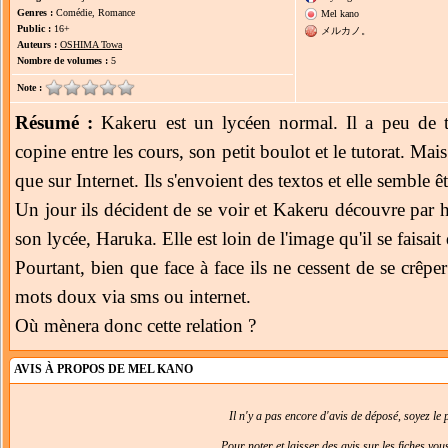
Genres :
Comédie, Romance
Mel kano
Public :
16+
メルカノ。
Auteurs :
OSHIMA Towa
Nombre de volumes :
5
Note :
Résumé :
Kakeru est un lycéen normal. Il a peu de t
copine entre les cours, son petit boulot et le tutorat. Mais
que sur Internet. Ils s'envoient des textos et elle semble êtr
Un jour ils décident de se voir et Kakeru découvre par ha
son lycée, Haruka. Elle est loin de l'image qu'il se faisait
Pourtant, bien que face à face ils ne cessent de se crêper
mots doux via sms ou internet.
Où mènera donc cette relation ?
AVIS À PROPOS DE MEL KANO
Il n'y a pas encore d'avis de déposé, soyez le p
Pour noter et laisser des avis sur les fiches vo