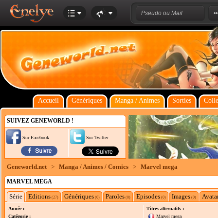
Accueil
Génériques
Manga / Animes
Sorties
Colle
SUIVEZ GENEWORLD !
Sur Facebook
Sur Twitter
Geneworld.net
>
Manga / Animes / Comics
>
Marvel mega
MARVEL MEGA
Série
Editions
Génériques
Paroles
Episodes
Images
Avata
(27)
(0)
(0)
(0)
(0)
Année :
Titres alternatifs :
Catégorie :
Marvel mega