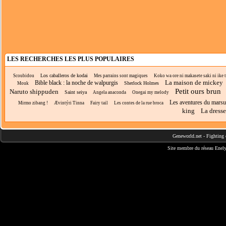
LES RECHERCHES LES PLUS POPULAIRES
Los caballeros de kodai
Scoubidou
Mes parrains sont magiques
Koko wa ore ni makasete saki ni ike to
La maison de mickey
Bible black : la noche de walpurgis
Sherlock Holmes
Mouk
Petit ours brun
Naruto shippuden
Saint seiya
Angela anaconda
Onegai my melody
Les aventures du marsu
Mirmo zibang !
Ævintýri Tinna
Fairy tail
Les contes de la rue broca
king
La dresse
Geneworld.net
-
Fighting 
Site membre du réseau
Enely