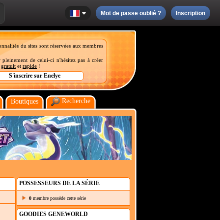
Mot de passe oublié ?
Inscription
onnalités du sites sont réservées aux membres
 pleinement de celui-ci n'hésitez pas à créer
t
gratuit
et
rapide
!
Recherche
Boutiques
POSSESSEURS DE LA SÉRIE
0
membre possède cette série
GOODIES GENEWORLD