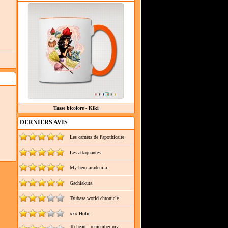
Tasse bicolore - Kiki
DERNIERS AVIS
Les carnets de l'apothicaire
Les attaquantes
My hero academia
Gachiakuta
Tsubasa world chronicle
xxx Holic
To heart - remember my