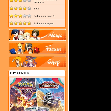
memories
Belle
Sailor moon super S
Sailor moon crystal
TOY CENTER