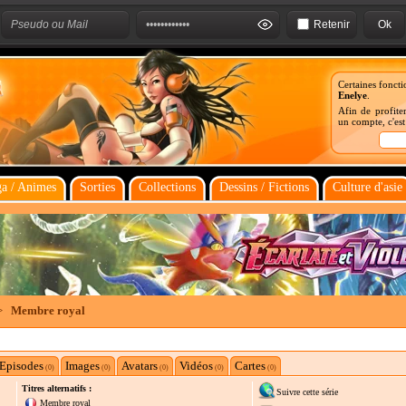
Retenir
Certaines foncti
Enelye
.
Afin de profiter
un compte, c'es
a / Animes
Sorties
Collections
Dessins / Fictions
Culture d'asie
>
Membre royal
Episodes
Images
Avatars
Vidéos
Cartes
(0)
(0)
(0)
(0)
(0)
Titres alternatifs :
Suivre cette série
Membre royal