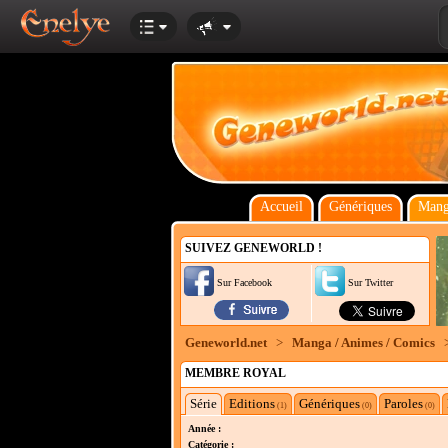
Accueil
Génériques
Mang
SUIVEZ GENEWORLD !
Sur Facebook
Sur Twitter
Geneworld.net
>
Manga / Animes / Comics
MEMBRE ROYAL
Série
Editions
Génériques
Paroles
(1)
(0)
(0)
Année :
Catégorie :