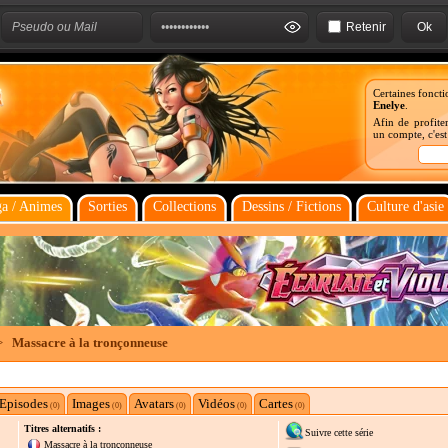
Retenir
Certaines foncti
Enelye
.
Afin de profiter
un compte, c'es
a / Animes
Sorties
Collections
Dessins / Fictions
Culture d'asie
>
Massacre à la tronçonneuse
Episodes
Images
Avatars
Vidéos
Cartes
(0)
(0)
(0)
(0)
(0)
Titres alternatifs :
Suivre cette série
Massacre à la tronçonneuse