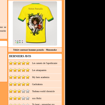
eur ne
Tronche
Tshirt contrast homme pseudo - Mononoke
DERNIERS AVIS
Les carnets de l'apothicaire
Les attaquantes
My hero academia
Gachiakuta
Tsubasa world chronicle
xxx Holic
To heart - remember my