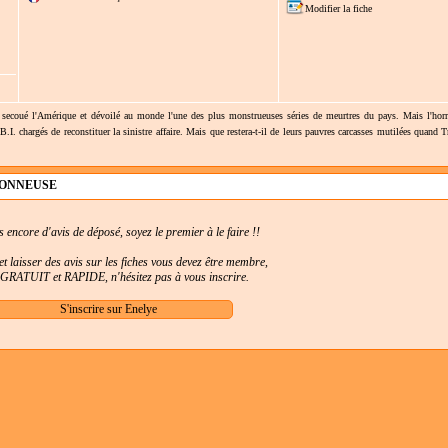
Modifier la fiche
secoué l'Amérique et dévoilé au monde l'une des plus monstrueuses séries de meurtres du pays. Mais l'horr
B.I. chargés de reconstituer la sinistre affaire. Mais que restera-t-il de leurs pauvres carcasses mutilées quand 
ÇONNEUSE
as encore d'avis de déposé, soyez le premier à le faire !!
t laisser des avis sur les fiches vous devez être membre,
t GRATUIT et RAPIDE, n'hésitez pas à vous inscrire.