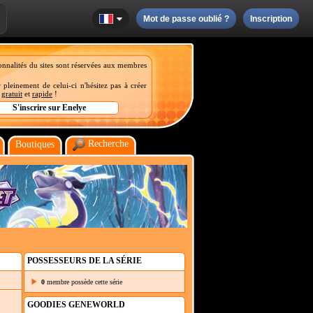
Mot de passe oublié ?
Inscription
onnalités du sites sont réservées aux membres
 pleinement de celui-ci n'hésitez pas à créer
t
gratuit
et
rapide
!
Recherche
Boutiques
POSSESSEURS DE LA SÉRIE
0
membre possède cette série
GOODIES GENEWORLD