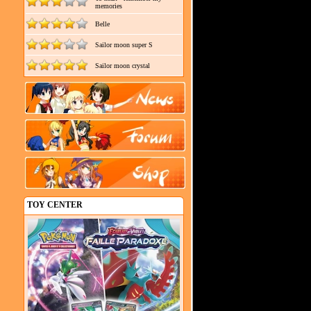
memories
Belle
Sailor moon super S
Sailor moon crystal
TOY CENTER