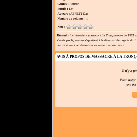
Genres :
Horreur
Public :
12+
Auteurs :
ABNETT Dan
Nombre de volumes :
1
Note :
Résumé :
Le légendaire massacre à la Tronçonneuse de 1973 a 
s'arrête pas là, comme s'apprêtent à le découvrir des agents du F.
de cuir et son clan d'assassins en auront fini avec eux ?
AVIS À PROPOS DE MASSACRE À LA TRON
Il n'y a p
Pour noter e
ceci es