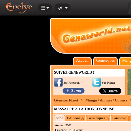
Accueil
Génériques
Mang
SUIVEZ GENEWORLD !
Sur Facebook
Sur Twitter
Geneworld.net
>
Manga / Animes / Comics
MASSACRE À LA TRONÇONNEUSE
Série
Editions
Génériques
Paroles
(1)
(0)
(0)
Année :
2009
Catégorie :
BD-Comics