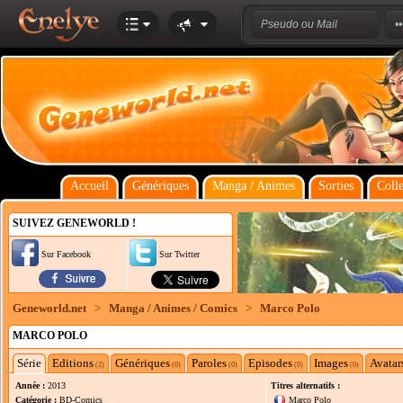
Accueil
Génériques
Manga / Animes
Sorties
Colle
SUIVEZ GENEWORLD !
Sur Facebook
Sur Twitter
Geneworld.net
>
Manga / Animes / Comics
>
Marco Polo
MARCO POLO
Série
Editions
Génériques
Paroles
Episodes
Images
Avatar
(2)
(0)
(0)
(0)
(0)
Année :
2013
Titres alternatifs :
Catégorie :
BD-Comics
Marco Polo