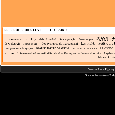
LES RECHERCHES LES PLUS POPULAIRES
名探偵コ
La maison de mickey
Sam le pompier
Power rangers
Galactik football
Petit ours
Les triplés
de walpurgis
Les aventures du marsupilami
Mirmo zibang !
La dresseu
Boku no toshiue no kanojo
Mes parrains sont magiques
Les contes de la rue broca
conan
Koko wa ore ni makasete saki ni ike to itte kara 10-nen ga tattara densetsu ni natte ita
Angela ana
Minus et cort
Geneworld.net
-
Fighting 
Site membre du réseau
Enely