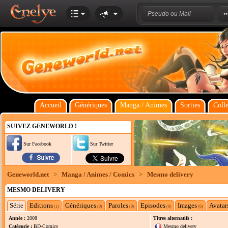
Accueil
Génériques
Manga / Animes
Sorties
Colle
SUIVEZ GENEWORLD !
Sur Facebook
Sur Twitter
Geneworld.net
>
Manga / Animes / Comics
>
Mesmo delivery
MESMO DELIVERY
Série
Editions
Génériques
Paroles
Episodes
Images
Avatar
(1)
(0)
(0)
(0)
(0)
Année :
2008
Titres alternatifs :
Catégorie :
BD-Comics
Mesmo delivery