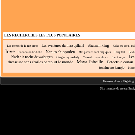
LES RECHERCHES LES PLUS POPULAIRES
Shaman king
Les aventures du marsupilami
Les contes de la rue broca
Koko wa ore ni maka
love
Naruto shippuden
Bobobo-bo bo-bobo
Mes parrains sont magiques
Fairy tail
Beybl
Les 
black : la noche de walpurgis
Onegai my melody
Saint seiya
Yuuwaku countdown
Maya l'abeille
dresseuse sans étoiles parcourt le monde
Detective conan
toshiue no kanojo
Mirmo
Geneworld.net
-
Fighting 
Site membre du réseau
Enely