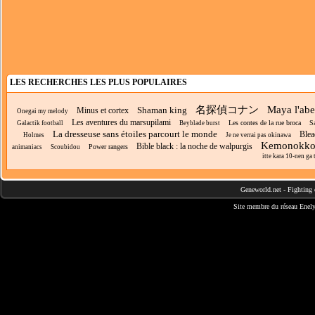
LES RECHERCHES LES PLUS POPULAIRES
名探偵コナン
Maya l'abei
Shaman king
Minus et cortex
Onegai my melody
Les aventures du marsupilami
Les contes de la rue broca
S
Galactik football
Beyblade burst
La dresseuse sans étoiles parcourt le monde
Blea
Holmes
Je ne verrai pas okinawa
Kemonokko 
Bible black : la noche de walpurgis
Power rangers
animaniacs
Scoubidou
itte kara 10-nen ga t
Geneworld.net
-
Fighting 
Site membre du réseau
Enely