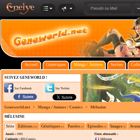
Accueil
Génériques
Manga / Animes
Sorties
Colle
SUIVEZ GENEWORLD !
Sur Facebook
Sur Twitter
Geneworld.net
>
Manga / Animes / Comics
>
Mélusine
MÉLUSINE
Série
Editions
Génériques
Paroles
Episodes
Images
Avata
(44)
(0)
(0)
(0)
(0)
Année :
1995
Titres alternatifs :
Catégorie :
BD-Comics
Mélusine