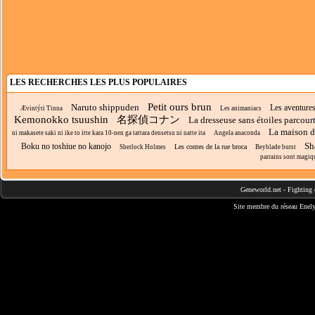
LES RECHERCHES LES PLUS POPULAIRES
Petit ours brun
Naruto shippuden
Les aventure
Ævintýri Tinna
Les animaniacs
Kemonokko tsuushin
名探偵コナン
La dresseuse sans étoiles parcour
La maison 
ni makasete saki ni ike to itte kara 10-nen ga tattara densetsu ni natte ita
Angela anaconda
Sh
Boku no toshiue no kanojo
Les contes de la rue broca
Sherlock Holmes
Beyblade burst
parrains sont magiq
Geneworld.net
-
Fighting 
Site membre du réseau
Enely