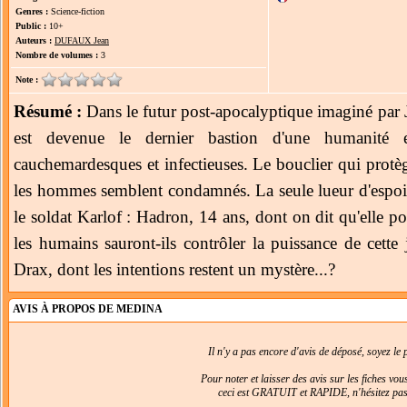
Genres :
Science-fiction
Public :
10+
Auteurs :
DUFAUX Jean
Nombre de volumes :
3
Note :
Résumé :
Dans le futur post-apocalyptique imaginé par
est devenue le dernier bastion d'une humanité e
cauchemardesques et infectieuses. Le bouclier qui protèg
les hommes semblent condamnés. La seule lueur d'espoir
le soldat Karlof : Hadron, 14 ans, dont on dit qu'elle 
les humains sauront-ils contrôler la puissance de cette 
Drax, dont les intentions restent un mystère...?
AVIS À PROPOS DE MEDINA
Il n'y a pas encore d'avis de déposé, soyez le p
Pour noter et laisser des avis sur les fiches vo
ceci est GRATUIT et RAPIDE, n'hésitez pas 