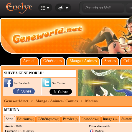
Accueil
Génériques
Manga / Animes
Sorties
Colle
SUIVEZ GENEWORLD !
Sur Facebook
Sur Twitter
Geneworld.net
>
Manga / Animes / Comics
>
Medina
MEDINA
Série
Editions
Génériques
Paroles
Episodes
Images
Avatar
(4)
(0)
(0)
(0)
(0)
Année :
2010
Titres alternatifs :
Catégorie :
BD-Comics
Medina