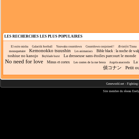
LES RECHERCHES LES PLUS POPULAIRES
El osito misha
Galactik football
Yuuwaku countdown
Countdown conjoined !
Ævintýri Tinna
Kemonokko tsuushin
Bible black : la noche de wal
mousquetaire
Les animaniacs
toshiue no kanojo
La dresseuse sans étoiles parcourt le monde
Beyblade burst
No need for love
La 
Minus et cortex
Les contes de la rue broca
Angela anaconda
偵コナン
Petit o
Geneworld.net
-
Fighting 
Site membre du réseau
Enely