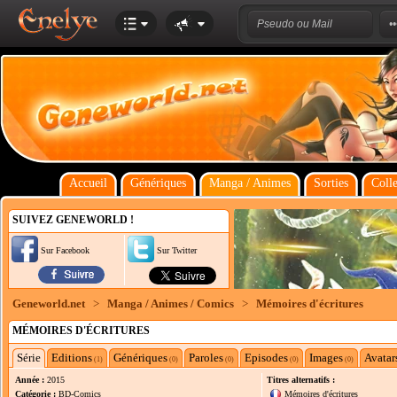
Accueil
Génériques
Manga / Animes
Sorties
Colle
SUIVEZ GENEWORLD !
Sur Facebook
Sur Twitter
Geneworld.net
>
Manga / Animes / Comics
>
Mémoires d'écritures
MÉMOIRES D'ÉCRITURES
Série
Editions
Génériques
Paroles
Episodes
Images
Avatar
(1)
(0)
(0)
(0)
(0)
Année :
2015
Titres alternatifs :
Catégorie :
BD-Comics
Mémoires d'écritures