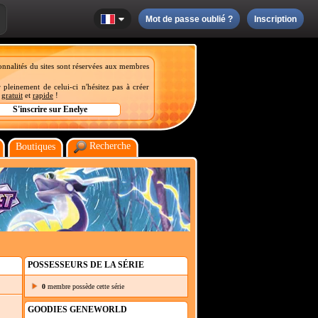
Mot de passe oublié ?
Inscription
onnalités du sites sont réservées aux membres
 pleinement de celui-ci n'hésitez pas à créer
t
gratuit
et
rapide
!
Recherche
Boutiques
POSSESSEURS DE LA SÉRIE
0
membre possède cette série
GOODIES GENEWORLD