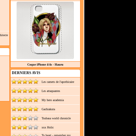
hitecte
Coque iPhone 4/4s - Hauru
DERNIERS AVIS
Les carnets de l'apothicaire
Les attaquantes
My hero academia
Gachiakuta
Tsubasa world chronicle
xxx Holic
To heart - remember my