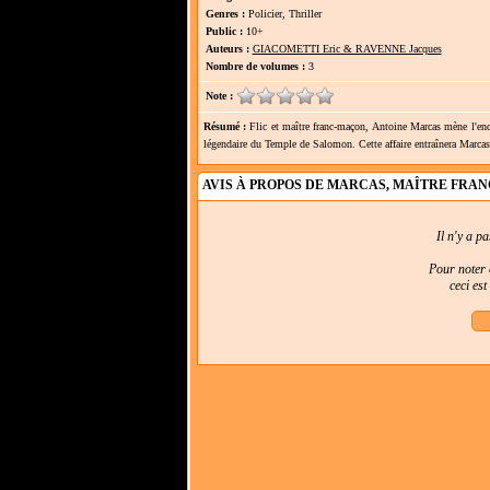
Genres :
Policier, Thriller
Public :
10+
Auteurs :
GIACOMETTI Eric & RAVENNE Jacques
Nombre de volumes :
3
Note :
Résumé :
Flic et maître franc-maçon, Antoine Marcas mène l'enquê
légendaire du Temple de Salomon. Cette affaire entraînera Marcas a
AVIS À PROPOS DE MARCAS, MAÎTRE FRA
Il n'y a p
Pour noter e
ceci es