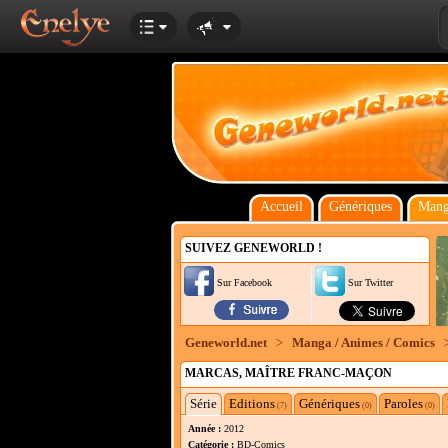
Accueil
Génériques
Mang
SUIVEZ GENEWORLD !
Sur Facebook
Sur Twitter
Geneworld.net
>
Manga / Animes / Comics
MARCAS, MAÎTRE FRANC-MAÇON
Série
Editions
Génériques
Paroles
(7)
(0)
(0)
Année :
2012
Catégorie :
BD-Comics