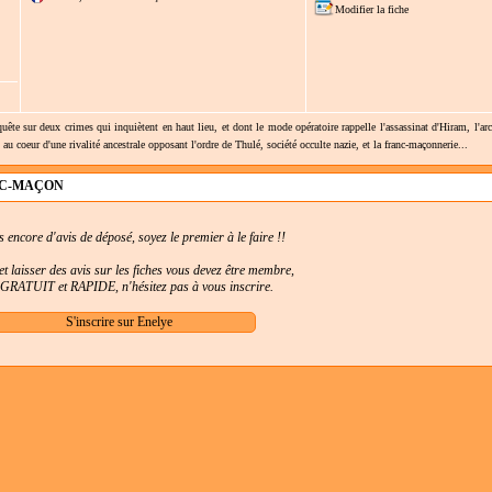
Modifier la fiche
te sur deux crimes qui inquiètent en haut lieu, et dont le mode opératoire rappelle l'assassinat d'Hiram, l'arc
u coeur d'une rivalité ancestrale opposant l'ordre de Thulé, société occulte nazie, et la franc-maçonnerie...
NC-MAÇON
as encore d'avis de déposé, soyez le premier à le faire !!
t laisser des avis sur les fiches vous devez être membre,
t GRATUIT et RAPIDE, n'hésitez pas à vous inscrire.