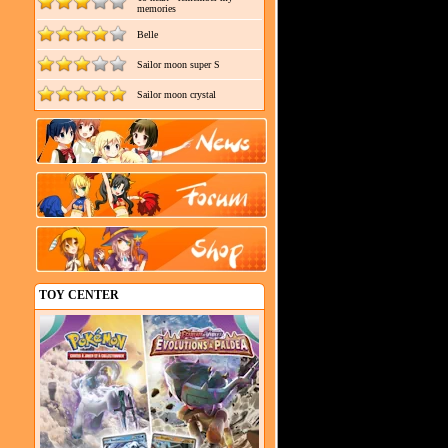
memories
Belle
Sailor moon super S
Sailor moon crystal
TOY CENTER