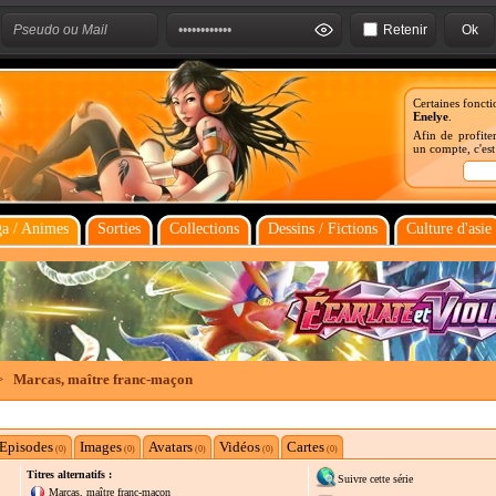
Retenir
Certaines foncti
Enelye
.
Afin de profiter
un compte, c'es
a / Animes
Sorties
Collections
Dessins / Fictions
Culture d'asie
>
Marcas, maître franc-maçon
Episodes
Images
Avatars
Vidéos
Cartes
(0)
(0)
(0)
(0)
(0)
Titres alternatifs :
Suivre cette série
Marcas, maître franc-maçon