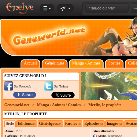
Accueil
Génériques
Manga / Animes
Sorties
Colle
SUIVEZ GENEWORLD !
Sur Facebook
Sur Twitter
Geneworld.net
>
Manga / Animes / Comics
>
Merlin, le prophète
MERLIN, LE PROPHÈTE
Série
Editions
Génériques
Paroles
Episodes
Images
Avatar
(8)
(0)
(0)
(0)
(0)
Année :
2010
Titres alternatifs :
Catégorie :
BD-Comics
Merlin, le prophète