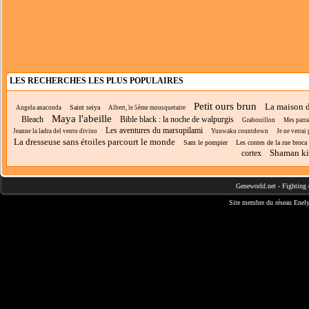
LES RECHERCHES LES PLUS POPULAIRES
Petit ours brun
La maison 
Saint seiya
Angela anaconda
Albert, le 5ème mousquetaire
Maya l'abeille
Bleach
Bible black : la noche de walpurgis
Grabouillon
Mes parr
Les aventures du marsupilami
Jeanne la ladra del vento divino
Yuuwaku countdown
Je ne verrai
La dresseuse sans étoiles parcourt le monde
Sam le pompier
Les contes de la rue broca
Shaman k
cortex
Geneworld.net
-
Fighting 
Site membre du réseau
Enely