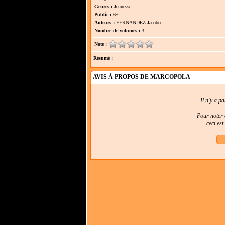
Genres :
Jeunesse
Public :
6+
Auteurs :
FERNANDEZ Jacobo
Nombre de volumes :
3
Note :
Résumé :
AVIS À PROPOS DE MARCOPOLA
Il n'y a p
Pour noter e
ceci es