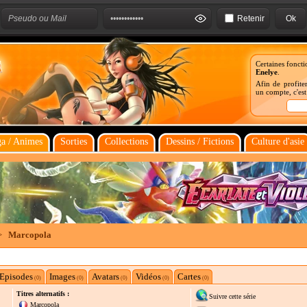
Retenir
Certaines foncti
Enelye
.
Afin de profiter
un compte, c'es
a / Animes
Sorties
Collections
Dessins / Fictions
Culture d'asie
>
Marcopola
Episodes
Images
Avatars
Vidéos
Cartes
(0)
(0)
(0)
(0)
(0)
Titres alternatifs :
Suivre cette série
Marcopola