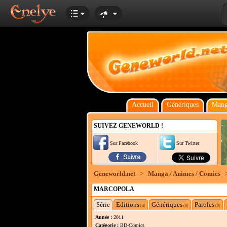
Accueil
Génériques
Mang
SUIVEZ GENEWORLD !
Sur Facebook
Sur Twitter
Geneworld.net
>
Manga / Animes / Comics
MARCOPOLA
Série
Editions
Génériques
Paroles
(3)
(0)
(0)
Année :
2011
Catégorie :
BD-Comics