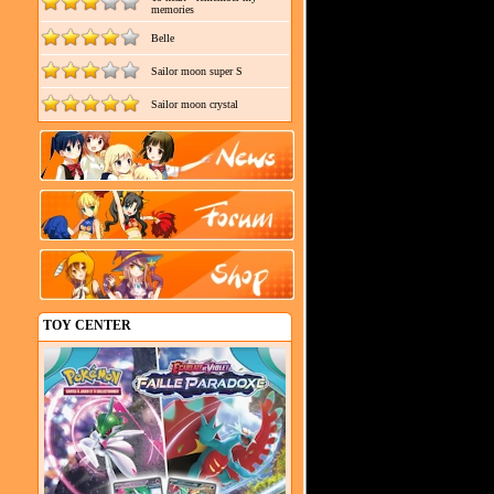
memories
Belle
Sailor moon super S
Sailor moon crystal
TOY CENTER