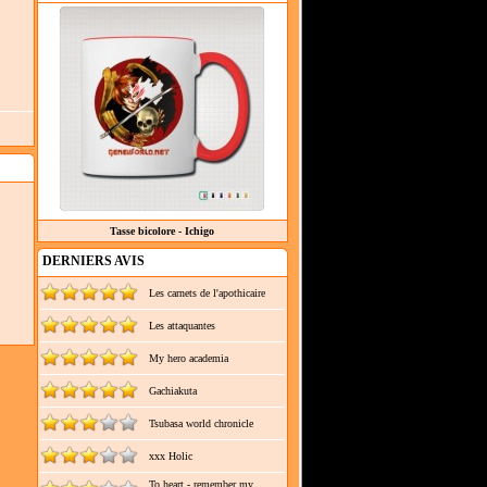
Tasse bicolore - Ichigo
DERNIERS AVIS
Les carnets de l'apothicaire
Les attaquantes
My hero academia
Gachiakuta
Tsubasa world chronicle
xxx Holic
To heart - remember my