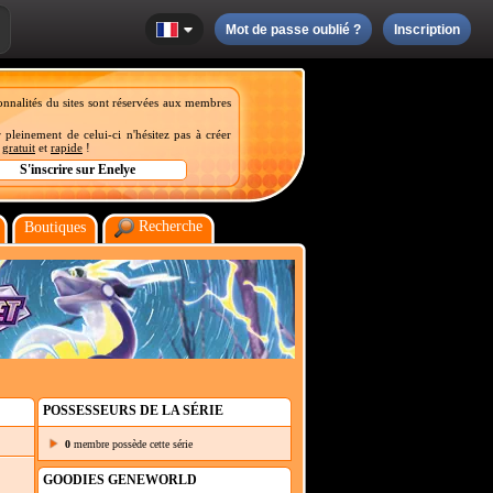
Mot de passe oublié ?
Inscription
onnalités du sites sont réservées aux membres
 pleinement de celui-ci n'hésitez pas à créer
t
gratuit
et
rapide
!
Recherche
Boutiques
POSSESSEURS DE LA SÉRIE
0
membre possède cette série
GOODIES GENEWORLD