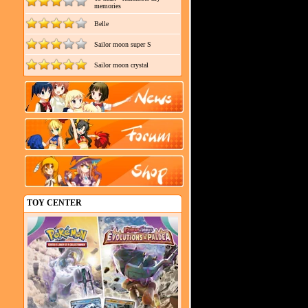
memories
Belle
Sailor moon super S
Sailor moon crystal
TOY CENTER