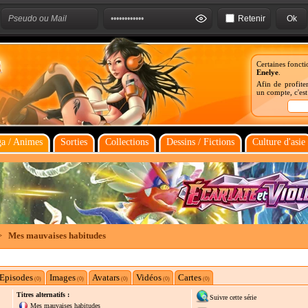
Retenir
Certaines foncti
Enelye
.
Afin de profiter
un compte, c'es
a / Animes
Sorties
Collections
Dessins / Fictions
Culture d'asie
>
Mes mauvaises habitudes
Episodes
Images
Avatars
Vidéos
Cartes
(0)
(0)
(0)
(0)
(0)
Titres alternatifs :
Suivre cette série
Mes mauvaises habitudes