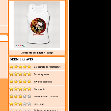
Débardeur dos nageur - Ichigo
DERNIERS AVIS
Les carnets de l'apothicaire
Les attaquantes
My hero academia
Gachiakuta
Tsubasa world chronicle
xxx Holic
To heart - remember my