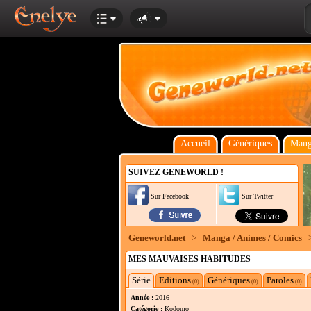
Accueil
Génériques
Mang
SUIVEZ GENEWORLD !
Sur Facebook
Sur Twitter
Geneworld.net
>
Manga / Animes / Comics
MES MAUVAISES HABITUDES
Série
Editions
Génériques
Paroles
(0)
(0)
(0)
Année :
2016
Catégorie :
Kodomo