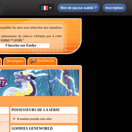
Mot de passe oublié ?
Inscription
onnalités du sites sont réservées aux membres
 pleinement de celui-ci n'hésitez pas à créer
t
gratuit
et
rapide
!
Recherche
Boutiques
POSSESSEURS DE LA SÉRIE
0
membre possède cette série
GOODIES GENEWORLD