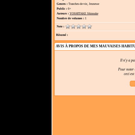
Genres :
Tranches-de-vie, Jeunesse
Public :
6+
Auteurs :
YOSHITAKE Shinsuke
Nombre de volumes :
1
Note :
Résumé :
AVIS À PROPOS DE MES MAUVAISES HABIT
Il n'y a p
Pour noter e
ceci es